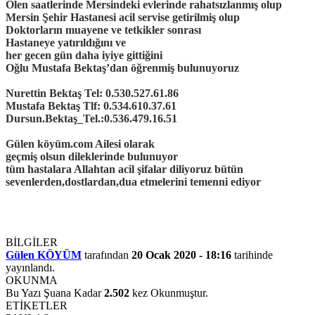
Ölen saatlerinde Mersindeki evlerinde rahatsızlanmış olup
Mersin Şehir Hastanesi acil servise getirilmiş olup
Doktorların muayene ve tetkikler sonrası
Hastaneye yatırıldığını ve
her gecen gün daha iyiye gittiğini
Oğlu Mustafa Bektaş’dan öğrenmiş bulunuyoruz
Nurettin Bektaş Tel: 0.530.527.61.86
Mustafa Bektaş Tlf: 0.534.610.37.61
Dursun.Bektaş_Tel.:0.536.479.16.51
Gülen köyüm.com Ailesi olarak
geçmiş olsun dileklerinde bulunuyor
tüm hastalara Allahtan acil şifalar diliyoruz bütün
sevenlerden,dostlardan,dua etmelerini temenni ediyor
BİLGİLER
Gülen KÖYÜM
tarafından
20 Ocak 2020 - 18:16
tarihinde
yayınlandı.
OKUNMA
Bu Yazı Şuana Kadar
2.502
kez Okunmuştur.
ETİKETLER