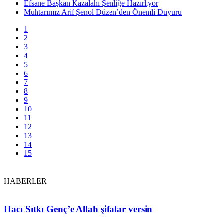
Efsane Başkan Kazalahı Şenliğe Hazırlıyor
Muhtarımız Arif Şenol Düzen’den Önemli Duyuru
1
2
3
4
5
6
7
8
9
10
11
12
13
14
15
HABERLER
Hacı Sıtkı Genç’e Allah şifalar versin