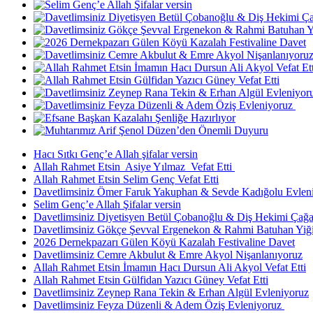
Hacı Sıtkı Genç’e Allah şifalar versin
Allah Rahmet Etsin Asiye Yılmaz Vefat Etti
Allah Rahmet Etsin Selim Genç Vefat Etti
Davetlimsiniz Ömer Faruk Yakuphan & Sevde Kadığolu Evlen
Selim Genç’e Allah Şifalar versin
Davetlimsiniz Diyetisyen Betül Çobanoğlu & Diş Hekimi Çağa
Davetlimsiniz Gökçe Şevval Ergenekon & Rahmi Batuhan Yiği
2026 Dernekpazarı Gülen Köyü Kazalah Festivaline Davet
Davetlimsiniz Cemre Akbulut & Emre Akyol Nişanlanıyoruz
Allah Rahmet Etsin İmamın Hacı Dursun Ali Akyol Vefat Etti
Allah Rahmet Etsin Gülfidan Yazıcı Güney Vefat Etti
Davetlimsiniz Zeynep Rana Tekin & Erhan Algül Evleniyoruz
Davetlimsiniz Feyza Düzenli & Adem Öziş Evleniyoruz