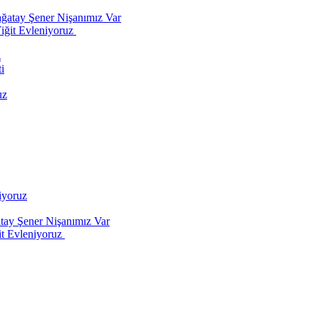
iyoruz
tay Şener Nişanımız Var
t Evleniyoruz