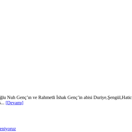
n oğlu Nuh Genç’ın ve Rahmetli İshak Genç’in abisi Duriye,Şengül,H
...
[Devamı]