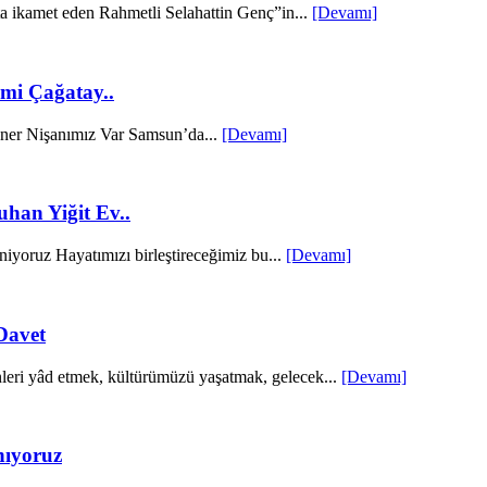
a ikamet eden Rahmetli Selahattin Genç”in...
[Devamı]
imi Çağatay..
ner Nişanımız Var Samsun’da...
[Devamı]
han Yiğit Ev..
yoruz Hayatımızı birleştireceğimiz bu...
[Devamı]
Davet
eri yâd etmek, kültürümüzü yaşatmak, gelecek...
[Devamı]
nıyoruz