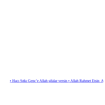
Hacı Sıtkı Genç’e Allah şifalar versin
• Allah Rahmet Etsin Asiye Yılm