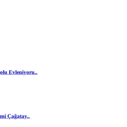
lu Evleniyoru..
imi Çağatay..