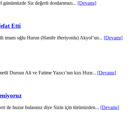
günümüzde Siz değerli dostlarımızı...
[Devamı]
fat Etti
i imam oğlu Harun (Hanife ifteriyonlu) Akyol’un...
[Devamı]
tli Dursun Ali ve Fatime Yazıcı’nın kızı Hızır...
[Devamı]
eniyoruz
 ile huzur bulasınız diye Sizin için türünüzden...
[Devamı]