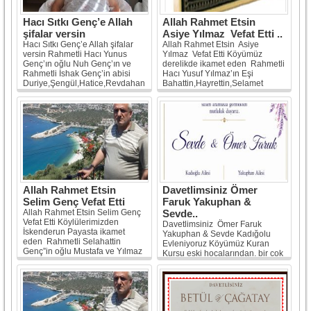
Hacı Sıtkı Genç’e Allah
Allah Rahmet Etsin
şifalar versin
Asiye Yılmaz Vefat Etti ..
Hacı Sıtkı Genç’e Allah şifalar
Allah Rahmet Etsin Asiye
versin Rahmetli Hacı Yunus
Yılmaz Vefat Etti Köyümüz
Genç’ın oğlu Nuh Genç’ın ve
derelikde ikamet eden Rahmetli
Rahmetli İshak Genç’in abisi
Hacı Yusuf Yılmaz’ın Eşi
Duriye,Şengül,Hatice,Revdahan...
[Devamı]
Bahattin,Hayrettin,Selamet
Hatice...
[Devamı]
Allah Rahmet Etsin
Davetlimsiniz Ömer
Selim Genç Vefat Etti
Faruk Yakuphan &
Allah Rahmet Etsin Selim Genç
Sevde..
Vefat Etti Köylülerimizden
Davetlimsiniz Ömer Faruk
İskenderun Payasta ikamet
Yakuphan & Sevde Kadığolu
eden Rahmetli Selahattin
Evleniyoruz Köyümüz Kuran
Genç”in oğlu Mustafa ve Yılmaz
Kursu eski hocalarından, bir çok
Genç’ın...
[Devamı]
hafızımızın yetişmesinde
emeği...
[Devamı]