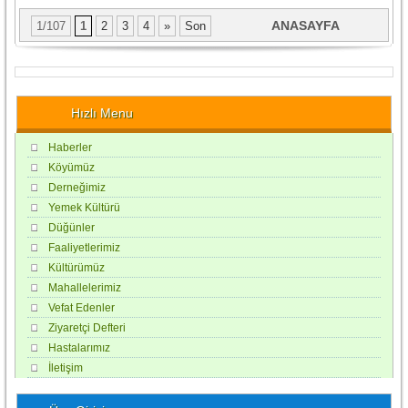
arasında...
[Devamı]
Yazıcı’nın ablası
Rahmetli...
[Devamı]
ANASAYFA
1/107
1
2
3
4
»
Son
Hızlı Menu
Haberler
Köyümüz
Derneğimiz
Yemek Kültürü
Düğünler
Faaliyetlerimiz
Kültürümüz
Mahallelerimiz
Vefat Edenler
Ziyaretçi Defteri
Hastalarımız
İletişim