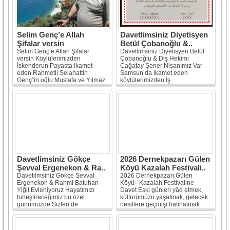
Selim Genç’e Allah
Davetlimsiniz Diyetisyen
Şifalar versin
Betül Çobanoğlu &..
Selim Genç’e Allah Şifalar
Davetlimsiniz Diyetisyen Betül
versin Köylülerimizden
Çobanoğlu & Diş Hekimi
İskenderun Payasta ikamet
Çağatay Şener Nişanımız Var
eden Rahmetli Selahattin
Samsun’da ikamet eden
Genç”in oğlu Mustafa ve Yılmaz
köylülerimizden İş
Genç’ın...
[Devamı]
insan...
[Devamı]
Davetlimsiniz Gökçe
2026 Dernekpazarı Gülen
Şevval Ergenekon & Ra..
Köyü Kazalah Festivali..
Davetlimsiniz Gökçe Şevval
2026 Dernekpazarı Gülen
Ergenekon & Rahmi Batuhan
Köyü Kazalah Festivaline
Yiğit Evleniyoruz Hayatımızı
Davet Eski günleri yâd etmek,
birleştireceğimiz bu özel
kültürümüzü yaşatmak, gelecek
günümüzde Sizleri de
nesillere geçmişi hatırlatmak
aramızda...
[Devamı]
ve...
[Devamı]