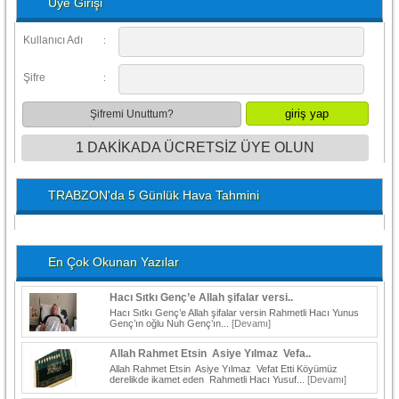
Üye Girişi
Kullanıcı Adı
:
Şifre
:
Şifremi Unuttum?
1 DAKİKADA ÜCRETSİZ ÜYE OLUN
TRABZON'da 5 Günlük Hava Tahmini
En Çok Okunan Yazılar
Hacı Sıtkı Genç’e Allah şifalar versi..
Hacı Sıtkı Genç’e Allah şifalar versin Rahmetli Hacı Yunus
Genç’ın oğlu Nuh Genç’ın...
[Devamı]
Allah Rahmet Etsin Asiye Yılmaz Vefa..
Allah Rahmet Etsin Asiye Yılmaz Vefat Etti Köyümüz
derelikde ikamet eden Rahmetli Hacı Yusuf...
[Devamı]