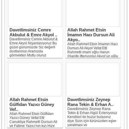
Davetlimsiniz Cemre
Allah Rahmet Etsin
Akbulut & Emre Akyol ..
İmamın Hacı Dursun Ali
Davetlimsiniz Cemre Akbulut &
Akyo..
Emre Akyol Nişanlanıyoruz Bu
Allah Rahmet Etsin İmamın Hacı
güzel günümüzde Siz değerli
Dursun Ali Akyol Vefat Etti
dostlarımızı Aramızda
Rahmetli imam oğlu Harun
görmekten Mutlu oluruz
(Hanife ifteriyonlu) Akyol’un oğlu
Gelinin...
[Devamı]
Rahmetli Hacı
Mehmet,Yakup...
[Devamı]
Allah Rahmet Etsin
Davetlimsiniz Zeynep
Gülfidan Yazıcı Güney
Rana Tekin & Erhan A..
Vef..
Davetlimsiniz Zeynep Rana
Tekin & Erhan Algül Evleniyoruz
Allah Rahmet Etsin Gülfidan
Kendileri ile huzur bulasınız
Yazıcı Güney Vefat Etti
diye Sizin için türünüzden eşler
Canukliya Rahmetli Dursun Ali
yaratması ve
ve Fatime Yazıcı’nın kızı Hızır