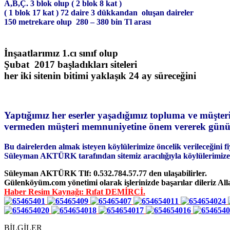
A,B,Ç. 3 blok olup ( 2 blok 8 kat )
( 1 blok 17 kat ) 72 daire 3 dükkandan oluşan daireler
150 metrekare olup 280 – 380 bin Tl arası
İnşaatlarımız 1.cı sınıf olup
Şubat 2017 başladıkları siteleri
her iki sitenin bitimi yaklaşık 24 ay süreceğini
Yaptığımız her eserler yaşadığımız topluma ve müşterile
vermeden müşteri memnuniyetine önem vererek günüm
Bu dairelerden almak isteyen köylülerimize öncelik verileceğini f
Süleyman AKTÜRK tarafından sitemiz aracılığıyla köylülerimize
Süleyman AKTÜRK Tlf: 0.532.784.57.77 den ulaşabilirler.
Gülenköyüm.com yönetimi olarak işlerinizde başarılar dileriz All
Haber Resim Kaynağı: Rıfat DEMİRCİ.
BİLGİLER