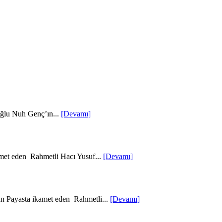
oğlu Nuh Genç’ın...
[Devamı]
met eden Rahmetli Hacı Yusuf...
[Devamı]
un Payasta ikamet eden Rahmetli...
[Devamı]