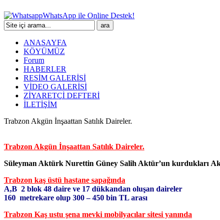
WhatsApp ile Online Destek!
ANASAYFA
KÖYÜMÜZ
Forum
HABERLER
RESİM GALERİSİ
VİDEO GALERİSİ
ZİYARETÇİ DEFTERİ
İLETİŞİM
Trabzon Akgün İnşaattan Satılık Daireler.
Trabzon Akgün İnşaattan Satılık Daireler.
Süleyman Aktürk Nurettin Güney Salih Aktür’un kurdukları
Ak
Trabzon kaş üstü hastane sapağında
A,B 2 blok 48 daire ve 17 dükkandan oluşan daireler
160 metrekare olup 300 – 450 bin TL arası
Trabzon Kaş ustu şena mevki mobilyacılar sitesi yanında