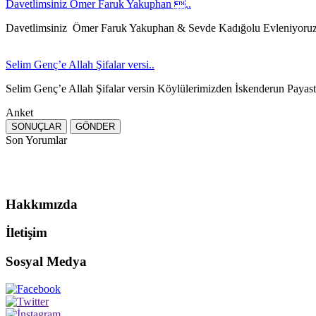
Davetlimsiniz Ömer Faruk Yakuphan ..
Davetlimsiniz Ömer Faruk Yakuphan & Sevde Kadığolu Evleniyoru
Selim Genç’e Allah Şifalar versi..
Selim Genç’e Allah Şifalar versin Köylülerimizden İskenderun Payast
Anket
Son Yorumlar
Hakkımızda
İletişim
Sosyal Medya