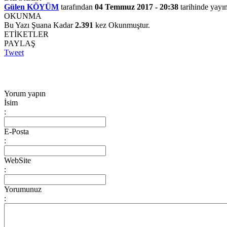
Gülen KÖYÜM
tarafından
04 Temmuz 2017 - 20:38
tarihinde yayın
OKUNMA
Bu Yazı Şuana Kadar
2.391
kez Okunmuştur.
ETİKETLER
PAYLAŞ
Tweet
Yorum yapın
İsim
:
E-Posta
:
WebSite
:
Yorumunuz
: