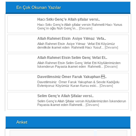
En Çok Okunan Yazılar
Hacı Sıtkı Genç’e Allah şifalar versi..
Hacı Sıtkı Genç’e Allah şifalar versin Rahmetli Hacı Yunus
Genç’ın oğlu Nuh Genç’ın...
[Devamı]
Allah Rahmet Etsin Asiye Yılmaz Vefa..
Allah Rahmet Etsin Asiye Yılmaz Vefat Etti Köyümüz
derelikde ikamet eden Rahmetli Hacı Yusuf...
[Devamı]
Allah Rahmet Etsin Selim Genç Vefat Et..
Allah Rahmet Etsin Selim Genç Vefat Etti Köylülerimizden
İskenderun Payasta ikamet eden Rahmetli...
[Devamı]
Davetlimsiniz Ömer Faruk Yakuphan ..
Davetlimsiniz Ömer Faruk Yakuphan & Sevde Kadığolu
Evleniyoruz Köyümüz Kuran Kursu eski...
[Devamı]
Selim Genç’e Allah Şifalar versi..
Selim Genç’e Allah Şifalar versin Köylülerimizden İskenderun
Payasta ikamet eden Rahmetli...
[Devamı]
Anket