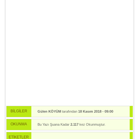
BİLGİLER
Gülen KÖYÜM
tarafından
18 Kasım 2018 - 09:00
tarihinde yayınlandı.
OKUNMA
Bu Yazı Şuana Kadar
2.117
kez Okunmuştur.
ETİKETLER