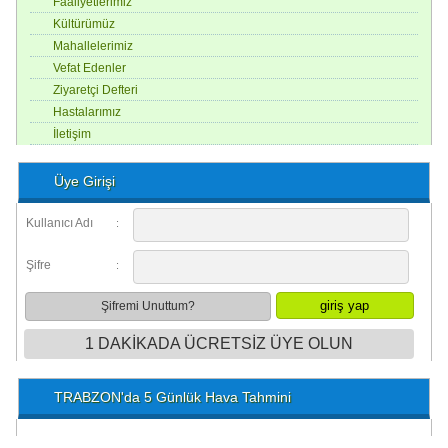
Faaliyetlerimiz
Kültürümüz
Mahallelerimiz
Vefat Edenler
Ziyaretçi Defteri
Hastalarımız
İletişim
Üye Girişi
Kullanıcı Adı
:
Şifre
:
Şifremi Unuttum?
1 DAKİKADA ÜCRETSİZ ÜYE OLUN
TRABZON'da 5 Günlük Hava Tahmini