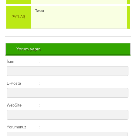
Tweet
PAYLAŞ
Yorum yapın
İsim
:
E-Posta
:
WebSite
:
Yorumunuz
: