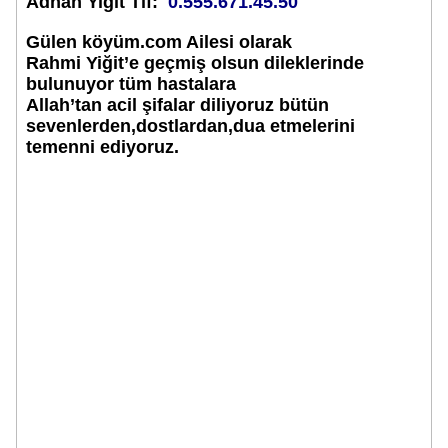
Adnan Yiğit Tlf:
0.555.671.45.50
Gülen köyüm.com Ailesi olarak
Rahmi Yiğit’e geçmiş olsun dileklerinde
bulunuyor tüm hastalara
Allah’tan acil şifalar diliyoruz bütün
sevenlerden,dostlardan,dua etmelerini
temenni ediyoruz.