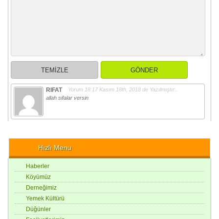
RIFAT
Yorum 18:17
Kasım 18th, 2018
de Yazılmıştır..
allah sifalar versin
Hızlı Menu
Haberler
Köyümüz
Derneğimiz
Yemek Kültürü
Düğünler