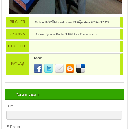
BİLGİLER
Gülen KÖYÜM
tarafından
23 Ağustos 2014 - 17:28
tarihinde yayınlandı.
OKUNMA
Bu Yazı Şuana Kadar
1.626
kez Okunmuştur.
ETİKETLER
Tweet
PAYLAŞ
Yorum yapın
İsim
:
E-Posta
: