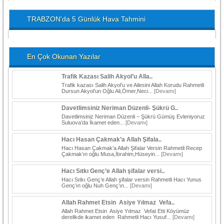
TRABZON'da 5 Günlük Hava Tahmini
En Çok Okunan Yazılar
Trafik Kazası Salih Akyol’u Alla..
Trafik kazası Salih Akyol’u ve Ailesini Allah Korudu Rahmetli
Dursun Akyol’un Oğlu Ali,Ömer,Neci...
[Devamı]
Davetlimsiniz Neriman Düzenli- Şükrü G..
Davetlimsiniz Neriman Düzenli – Şükrü Gümüş Evleniyoruz
Suluova’da İkamet eden...
[Devamı]
Hacı Hasan Çakmak’a Allah Şifala..
Hacı Hasan Çakmak’a Allah Şifalar Versin Rahmetli Recep
Çakmak’ın oğlu Musa,İbrahim,Hüseyin...
[Devamı]
Hacı Sıtkı Genç’e Allah şifalar versi..
Hacı Sıtkı Genç’e Allah şifalar versin Rahmetli Hacı Yunus
Genç’ın oğlu Nuh Genç’ın...
[Devamı]
Allah Rahmet Etsin Asiye Yılmaz Vefa..
Allah Rahmet Etsin Asiye Yılmaz Vefat Etti Köyümüz
derelikde ikamet eden Rahmetli Hacı Yusuf...
[Devamı]