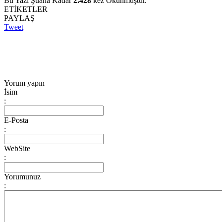
Bu Yazı Şuana Kadar
2.428
kez Okunmuştur.
ETİKETLER
PAYLAŞ
Tweet
Yorum yapın
İsim
:
E-Posta
:
WebSite
:
Yorumunuz
: