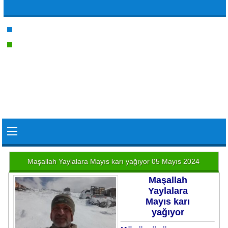
ANASAYFA
KÖYÜMÜZ
Forum
HABERLER
Maşallah Yaylalara Mayıs karı yağıyor 05 Mayıs 2024
RESİM GALERİSİ
VİDEO GALERİSİ
ZİYARETÇİ DEFTERİ
Maşallah
Yaylalara
İLETİŞİM
Mayıs karı
yağıyor