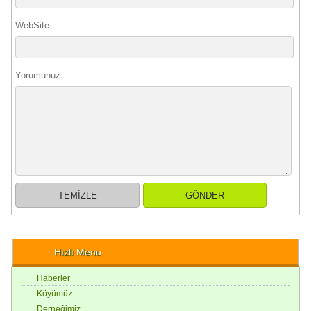
WebSite
:
Yorumunuz
:
Hızlı Menu
Haberler
Köyümüz
Derneğimiz