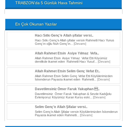
TRABZON'da 5 Günlük Hava Tahmini
En Çok Okunan Yazılar
Hacı Sıtkı Genç’e Allah şifalar versi..
Hacı Sıtkı Genç’e Allah şifalar versin Rahmetli Hacı Yunus
Genç’ın oğlu Nuh Genç’ın...
[Devamı]
Allah Rahmet Etsin Asiye Yılmaz Vefa..
Allah Rahmet Etsin Asiye Yılmaz Vefat Etti Köyümüz
derelikde ikamet eden Rahmetli Hacı Yusuf...
[Devamı]
Allah Rahmet Etsin Selim Genç Vefat Et..
Allah Rahmet Etsin Selim Genç Vefat Etti Köylülerimizden
İskenderun Payasta ikamet eden Rahmetli...
[Devamı]
Davetlimsiniz Ömer Faruk Yakuphan ..
Davetlimsiniz Ömer Faruk Yakuphan & Sevde Kadığolu
Evleniyoruz Köyümüz Kuran Kursu eski...
[Devamı]
Selim Genç’e Allah Şifalar versi..
Selim Genç’e Allah Şifalar versin Köylülerimizden İskenderun
Payasta ikamet eden Rahmetli...
[Devamı]