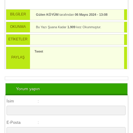
BİLGİLER
Gülen KÖYÜM
tarafından
06 Mayıs 2024 - 13:08
tarihinde yayınlandı.
OKUNMA
Bu Yazı Şuana Kadar
1.909
kez Okunmuştur.
ETİKETLER
Tweet
PAYLAŞ
Yorum yapın
İsim
:
E-Posta
: