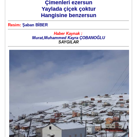
Çimenleri ezersun
Yaylada çiçek çoktur
Hangisine benzersun
Resim:
Şaban BİBER
Haber Kaynak :
Murat,Muhammed Kayra ÇOBANOĞLU
SAYGILAR