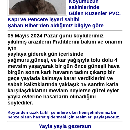
Köyümüzün
sakinlerinde
Gülen Kuzenler PVC.
Kapı ve Pencere işyeri sahibi
Şaban Biber’den aldığımız bilgiye göre
05 Mayıs 2024 Pazar günü köylülerimiz
yıkılmış arazilerin Frahtilerini bakım ve onarım
için
yaylaya giderek gün içerisinde
yağmuru,güneşi, ve kar yağışıyla tolu dolu 4
mevsim yaşayarak bir gün önce güneşli hava
birgün sonra karlı havanın
tadını çıkarıp bir
geçe yaylada kalmaya karar verdiklerini ve
sabah kalktıklarında yaklaşık 15 santim karla
karşılaşdıklarını
mevlam neylerse güzel eyler
yayla evlerine hasarların olmadığını
söylediler.
Köyünden uzak farklı şehirlere olan hemşehrilerimiz bir
nebze olsun hasret gidermesi için resimleri paylaşıyoruz.
Yayla yayla gezersun