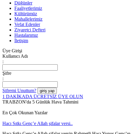
Düğünler
Faaliyetlerimiz
Kültürümüz
Mahallelerimiz
Vefat Edenler
Ziyaretçi Defteri
Hastalarımız
İletişim
Üye Girişi
Kullanıcı Adı
:
Şifre
:
Şifremi Unuttum?
1 DAKİKADA ÜCRETSİZ ÜYE OLUN
TRABZON'da 5 Günlük Hava Tahmini
En Çok Okunan Yazılar
Hacı Sıtkı Genç’e Allah şifalar versi..
Hacı Sıtkı Genç’e Allah şifalar versin Rahmetli Hacı Yunus Genç’ın