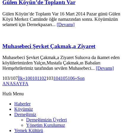
Gülen Köyün’de Toplantı Var
Gülen Köyün’de Toplantı Var 16 Mart 2014 Pazar günü Gülen
Köyü Merkez Camiinde öğle namazından sonra. Köyümüzün
selameti için Dernekpazarı...
[Devamı]
Muhasebeci Şevket Çakmak,a Ziyaret
Muhasebeci Şevket Çakmak,a Ziyaret Suluova da ikamet eden
köylülerimizden Yalçın,Mustafa Çakmak,ın Babaları
Hemşehrilerimiz tarafından sevilen Muhasebeci...
[Devamı]
103/107
İlk
«
100
101
102
103
104
105
106
»
Son
ANASAYFA
Hızlı Menu
Haberler
Köyümüz
Derneğimiz
Derneğimizin Üyeleri
Yönetim Kurulumuz
Yemek Kültürü