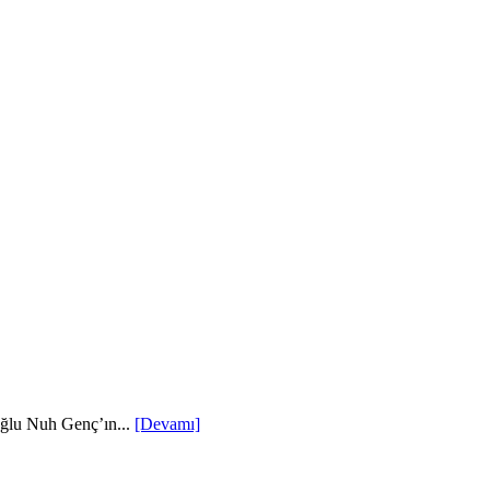
oğlu Nuh Genç’ın...
[Devamı]