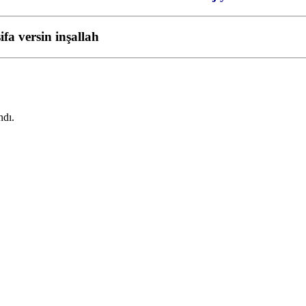
fa versin inşallah
ndı.