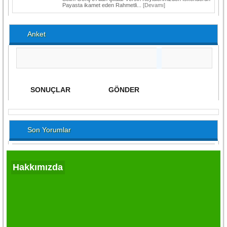
Payasta ikamet eden Rahmetli...
[Devamı]
Anket
Son Yorumlar
Hakkımızda