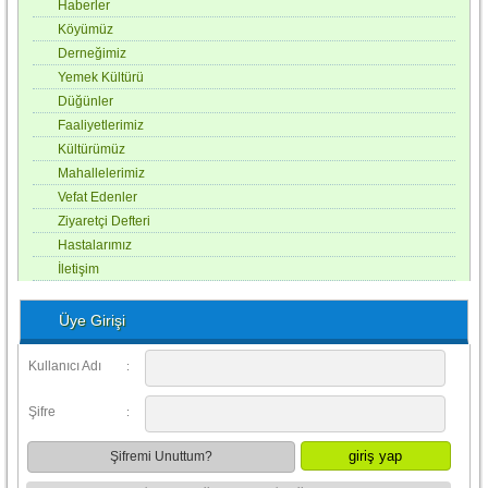
Haberler
Köyümüz
Derneğimiz
Yemek Kültürü
Düğünler
Faaliyetlerimiz
Kültürümüz
Mahallelerimiz
Vefat Edenler
Ziyaretçi Defteri
Hastalarımız
İletişim
Üye Girişi
Kullanıcı Adı
:
Şifre
:
Şifremi Unuttum?