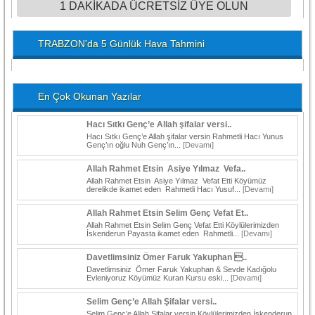
1 DAKİKADA ÜCRETSİZ ÜYE OLUN
TRABZON'da 5 Günlük Hava Tahmini
En Çok Okunan Yazılar
Hacı Sıtkı Genç’e Allah şifalar versi..
Hacı Sıtkı Genç’e Allah şifalar versin Rahmetli Hacı Yunus
Genç’ın oğlu Nuh Genç’ın...
[Devamı]
Allah Rahmet Etsin Asiye Yılmaz Vefa..
Allah Rahmet Etsin Asiye Yılmaz Vefat Etti Köyümüz
derelikde ikamet eden Rahmetli Hacı Yusuf...
[Devamı]
Allah Rahmet Etsin Selim Genç Vefat Et..
Allah Rahmet Etsin Selim Genç Vefat Etti Köylülerimizden
İskenderun Payasta ikamet eden Rahmetli...
[Devamı]
Davetlimsiniz Ömer Faruk Yakuphan ..
Davetlimsiniz Ömer Faruk Yakuphan & Sevde Kadığolu
Evleniyoruz Köyümüz Kuran Kursu eski...
[Devamı]
Selim Genç’e Allah Şifalar versi..
Selim Genç’e Allah Şifalar versin Köylülerimizden İskenderun