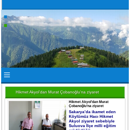
Hikmet Akyol’dan Murat Çobanoğlu’na ziyaret
Hikmet Akyol’dan Murat
Çobanoğlu’na ziyaret
Sakarya’da ikamet eden
Köylümüz Hacı Hikmet
Akyol ziyaret sebebiyle
Suluova İlçe milli eğitim