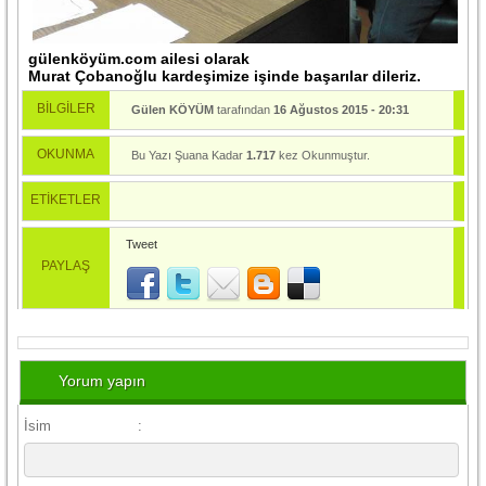
gülenköyüm.com ailesi olarak
Murat Çobanoğlu kardeşimize işinde başarılar dileriz.
BİLGİLER
Gülen KÖYÜM
tarafından
16 Ağustos 2015 - 20:31
tarihinde yayınlandı.
OKUNMA
Bu Yazı Şuana Kadar
1.717
kez Okunmuştur.
ETİKETLER
Tweet
PAYLAŞ
Yorum yapın
İsim
: