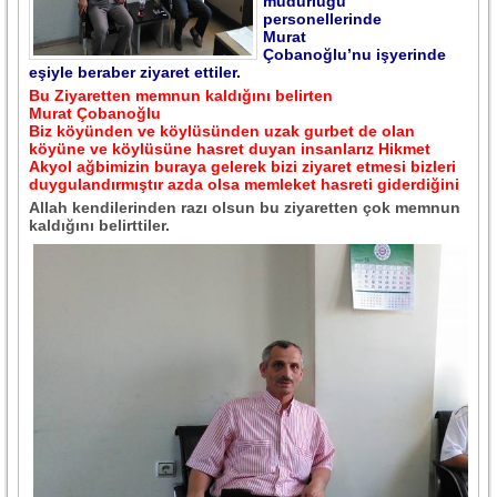
müdürlüğü
personellerinde
Murat
Çobanoğlu’nu işyerinde
eşiyle beraber ziyaret ettiler.
Bu Ziyaretten memnun kaldığını belirten
Murat Çobanoğlu
Biz köyünden ve köylüsünden uzak gurbet de olan
köyüne ve köylüsüne hasret duyan insanlarız Hikmet
Akyol ağbimizin buraya gelerek bizi ziyaret etmesi bizleri
duygulandırmıştır azda olsa memleket hasreti giderdiğini
Allah kendilerinden razı olsun bu ziyaretten çok memnun
kaldığını belirttiler.