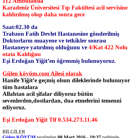
112 Ambulansla
Karadeniz Üniversitesi Tıp Fakültesi acil servisine
kaldırılmış olup daha sonra gece
Saat:02.30 da
Trabzon Fatih Devlet Hastanesine gönderilmiş
Doktorların muayene ve tetkikler sonrası
Hastaneye yatırılmış olduğunu ve
4/Kat 422 Nolu
otata Kaldığını
Eşi Erdoğan Yiğit’en öğrenmiş bulunuyoruz.
Gülen köyüm.com Ailesi olarak
Hanife Yiğit’e geçmiş olsun dileklerinde bulunuyor
tüm hastalara
Allahtan acil şifalar diliyoruz bütün
sevenlerden,dostlardan, dua etmelerini temenni
ediyoruz.
Eşi Erdoğan Yiğit Tlf 0.534.273.11.46
BİLGİLER
Gülen KÖYÜM
tarafından
08 Mart 2016 - 19:37
tarihinde