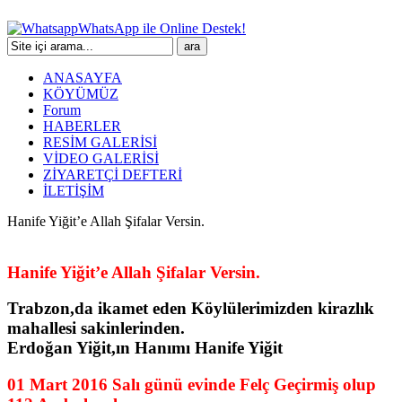
WhatsApp ile Online Destek!
ANASAYFA
KÖYÜMÜZ
Forum
HABERLER
RESİM GALERİSİ
VİDEO GALERİSİ
ZİYARETÇİ DEFTERİ
İLETİŞİM
Hanife Yiğit’e Allah Şifalar Versin.
Hanife Yiğit’e Allah Şifalar Versin.
Trabzon,da ikamet eden Köylülerimizden kirazlık
mahallesi sakinlerinden.
Erdoğan Yiğit,ın Hanımı Hanife Yiğit
01 Mart 2016 Salı günü evinde Felç Geçirmiş olup