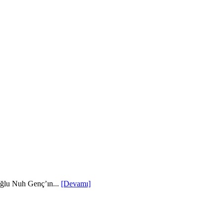
oğlu Nuh Genç’ın...
[Devamı]