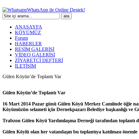
WhatsApp ile Online Destek!
ANASAYFA
KÖYÜMÜZ
Forum
HABERLER
RESİM GALERİSİ
VİDEO GALERİSİ
ZİYARETÇİ DEFTERİ
İLETİŞİM
Gülen Köyün’de Toplantı Var
Gülen Köyün’de Toplantı Var
16 Mart 2014 Pazar günü Gülen Köyü Merkez Camiinde öğle na
Köyümüzün selameti için Dernekpazarı Belediye başkanlığı ve Gü
Trabzon Gülen Köyü Yardımlaşma Derneği tarafından toplantı d
Gülen Köylü olan her vatandaşın bu toplantıya katılması önemle