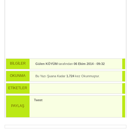
BİLGİLER
Gülen KÖYÜM
tarafından
06 Ekim 2014 - 09:32
tarihinde yayınlandı.
OKUNMA
Bu Yazı Şuana Kadar
1.724
kez Okunmuştur.
ETİKETLER
Tweet
PAYLAŞ