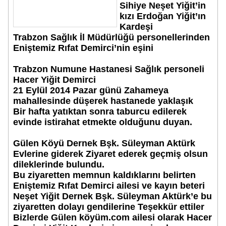
Sihiye Neşet Yiğit’in
kızı Erdoğan Yiğit’ın
Kardeşi
Trabzon Sağlık İl Müdürlüğü personellerinden
Eniştemiz Rıfat Demirci’nin eşini
Trabzon Numune Hastanesi Sağlık personeli
Hacer Yiğit Demirci
21 Eylül 2014 Pazar günü Zahameya
mahallesinde düşerek hastanede yaklaşık
Bir hafta yatıktan sonra taburcu edilerek
evinde istirahat etmekte olduğunu duyan.
Gülen Köyü Dernek Bşk. Süleyman Aktürk
Evlerine giderek Ziyaret ederek geçmiş olsun
dileklerinde bulundu.
Bu ziyaretten memnun kaldıklarını belirten
Eniştemiz Rıfat Demirci ailesi ve kayın beteri
Neşet Yiğit Dernek Bşk. Süleyman Aktürk’e bu
ziyaretten dolayı gendilerine Teşekkür ettiler
Bizlerde Gülen köyüm.com ailesi olarak Hacer