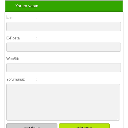
Yorum yapın
İsim
:
E-Posta
:
WebSite
:
Yorumunuz
: