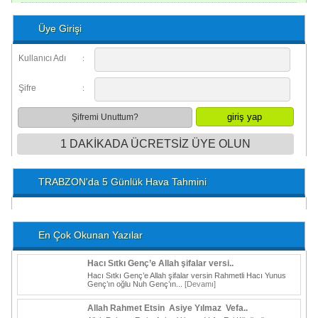
Üye Girişi
Kullanıcı Adı
:
Şifre
:
Şifremi Unuttum?
1 DAKİKADA ÜCRETSİZ ÜYE OLUN
TRABZON'da 5 Günlük Hava Tahmini
En Çok Okunan Yazılar
Hacı Sıtkı Genç’e Allah şifalar versi..
Hacı Sıtkı Genç’e Allah şifalar versin Rahmetli Hacı Yunus
Genç’ın oğlu Nuh Genç’ın...
[Devamı]
Allah Rahmet Etsin Asiye Yılmaz Vefa..