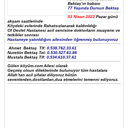
Bektaş’ın babası
77 Yaşında Dursun Bektaş
03 Nisan 2022
Pazar günü
akşam saatlerinde
Köydeki evlerinde Rahatsızlanarak kaldırıldığı
Of Devlet Hastanesi acil servisine doktorların muayene ve
tetkikler sonrası
Hastaneye yatırıldığını ailesinden öğrenmiş bulunuyoruz
Ahmet Bektaş Tlf:
0.538.762.33.61
Nurettin Bektaş Tel:
0.530.527.61.86
Mustafa Bektaş Tlf:
0.534.610.37.61
Gülen köyüm.com Ailesi olarak
Geçmiş olsun dileklerinde bulunuyor tüm hastalara
Allah’tan acil şifalar diliyoruz bütün
sevenlerden,dostlardan,dua etmelerini temenni ediyoruz.