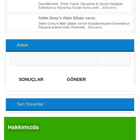
Davetlimsiniz Ömer Faruk Yakuphan & Sevde Kadığolu
Evleniyoruz Köyümüz Kuran Kursu eski...
[Devamı]
Selim Genç’e Allah Şifalar versi..
Selim Genç’e Allah Şifalar versin Köylülerimizden İskenderun
Payasta ikamet eden Rahmetli...
[Devamı]
Anket
Son Yorumlar
Hakkımızda