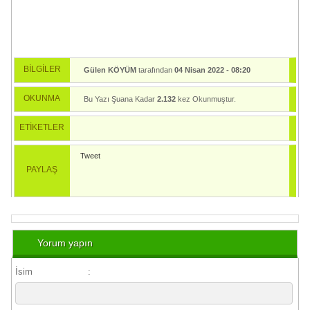
BİLGİLER
Gülen KÖYÜM
tarafından
04 Nisan 2022 - 08:20
tarihinde yayınlandı.
OKUNMA
Bu Yazı Şuana Kadar
2.132
kez Okunmuştur.
ETİKETLER
Tweet
PAYLAŞ
Yorum yapın
İsim
: