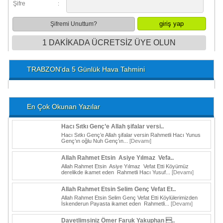
Şifre
:
Şifremi Unuttum?
1 DAKİKADA ÜCRETSİZ ÜYE OLUN
TRABZON'da 5 Günlük Hava Tahmini
En Çok Okunan Yazılar
Hacı Sıtkı Genç’e Allah şifalar versi..
Hacı Sıtkı Genç’e Allah şifalar versin Rahmetli Hacı Yunus
Genç’ın oğlu Nuh Genç’ın...
[Devamı]
Allah Rahmet Etsin Asiye Yılmaz Vefa..
Allah Rahmet Etsin Asiye Yılmaz Vefat Etti Köyümüz
derelikde ikamet eden Rahmetli Hacı Yusuf...
[Devamı]
Allah Rahmet Etsin Selim Genç Vefat Et..
Allah Rahmet Etsin Selim Genç Vefat Etti Köylülerimizden
İskenderun Payasta ikamet eden Rahmetli...
[Devamı]
Davetlimsiniz Ömer Faruk Yakuphan ..