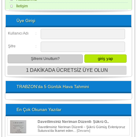
İletişim
Üye Girişi
Kullanıcı Adı
:
Şifre
:
Şifremi Unuttum?
1 DAKİKADA ÜCRETSİZ ÜYE OLUN
TRABZON'da 5 Günlük Hava Tahmini
En Çok Okunan Yazılar
Davetlimsiniz Neriman Düzenli- Şükrü G..
Davetlimsiniz Neriman Düzenli – Şükrü Gümüş Evleniyoruz
Suluova’da İkamet eden...
[Devamı]