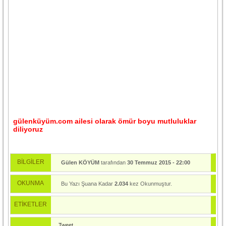
gülenküyüm.com ailesi olarak ömür boyu mutluluklar
diliyoruz
BİLGİLER
Gülen KÖYÜM
tarafından
30 Temmuz 2015 - 22:00
tarihinde yayınlandı.
OKUNMA
Bu Yazı Şuana Kadar
2.034
kez Okunmuştur.
ETİKETLER
Tweet