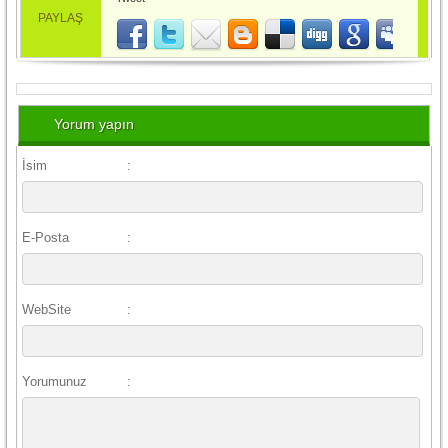
PAYLAŞ
Yorum yapın
İsim
:
E-Posta
:
WebSite
:
Yorumunuz
: