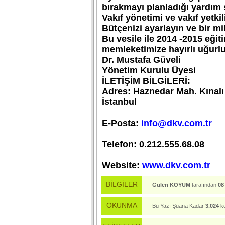
bırakmayı planladığı yardım s
Vakıf yönetimi ve vakıf yetkil
Bütçenizi ayarlayın ve bir mi
Bu vesile ile 2014 -2015 eğit
memleketimize hayırlı uğurlu
Dr. Mustafa Güveli
Yönetim Kurulu Üyesi
İLETİŞİM BİLGİLERİ:
Adres: Haznedar Mah. Kınalı
İstanbul
E-Posta:
info@dkv.com.tr
Telefon: 0.212.555.68.08
Website:
www.dkv.com.tr
BİLGİLER
Gülen KÖYÜM
tarafından
08
OKUNMA
Bu Yazı Şuana Kadar
3.024
ke