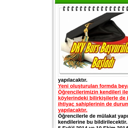
yapılacaktır.
Yeni oluşturulan formda bey
Öğrencilerimizin kendileri il
köylerindeki bilirkişilerle de
ihtiyaç sahiplerinin de dur
yapılacaktır.
Öğrencilerle de mülakat yap
kendilerine bu bildirilecektir.