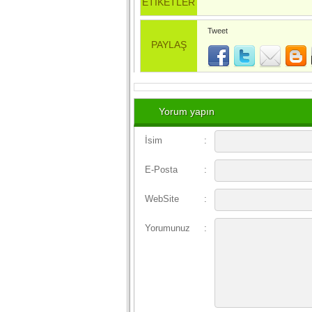
ETİKETLER
Tweet
PAYLAŞ
Yorum yapın
İsim
:
E-Posta
:
WebSite
:
Yorumunuz
: