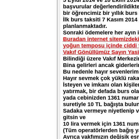
5 Eylül 2014 ve 10 Ekim 2014
başvurular değerlendirildikte
bir öğrencimiz bir yıllık burs 
İlk burs taksiti 7 Kasım 2014
planlanmaktadır.
Sonraki ödemelere her ayın i
Buradan internet sitemizdek
yoğun temposu içinde ciddi 
Vakıf Gönüllümüz Sayın Yasin
Bilindiği üzere Vakıf Merkezi
Bina gelirleri ancak giderleri
Bu nedenle hayır sevenlerimi
Hayır sevmek çok yüklü raka
İsteyen ve imkanı olan kişile
yatırmak, bir defada burs ol
yada cebinizden 1361 numar
suretiyle 10 TL bağışta bulun
Sadaka vermeye niyetlenip v
gitsin ve
10 lira vermek için 1361 num
(Tüm operatörlerden bağış ya
Ayrıca vakfımızın değişik e