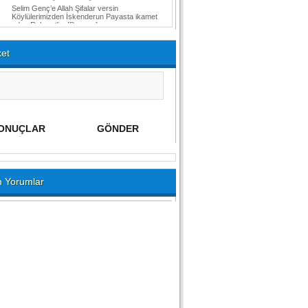
Selim Genç’e Allah Şifalar versin
Köylülerimizden İskenderun Payasta ikamet
eden Rahmetli...
[Devamı]
et
 Yorumlar