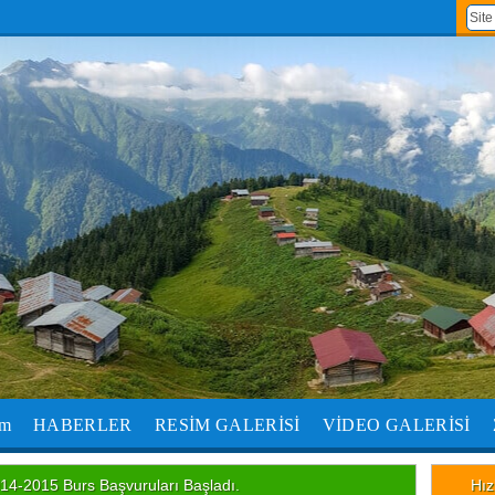
um
HABERLER
RESİM GALERİSİ
VİDEO GALERİSİ
14-2015 Burs Başvuruları Başladı.
Hız