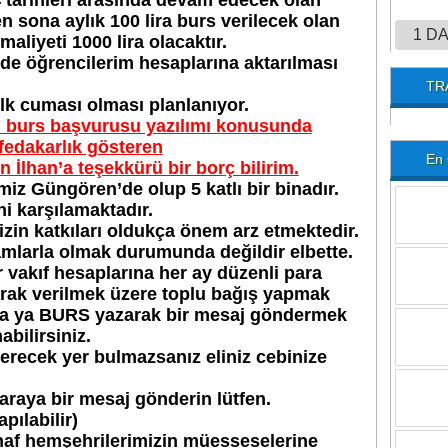
 tarihleri arasında devam edecek olan
n sona aylık 100 lira burs verilecek olan
1 D
maliyeti 1000 lira olacaktır.
 de öğrencilerim hesaplarına aktarılması
TR
lk cuması olması planlanıyor.
i burs başvurusu yazılımı konusunda
fedakarlık gösteren
En 
 İlhan’a teşekkürü bir borç bilirim.
miz Güngören’de olup 5 katlı bir binadır.
ni karşılamaktadır.
zin katkıları oldukça önem arz etmektedir.
mlarla olmak durumunda değildir elbette.
r vakıf hesaplarına her ay düzenli para
arak verilmek üzere toplu bağış yapmak
a ya BURS yazarak bir mesaj göndermek
abilirsiniz.
erecek yer bulmazsanız eliniz cebinize
araya bir mesaj gönderin lütfen.
pılabilir)
snaf hemşehrilerimizin müesseselerine