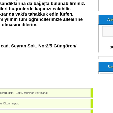
andıklarına da bağışta bulunabilirsiniz.
ileri bugünlerde kapınızı çalabilir.
ktar da vakfa tahakkuk edin lütfen.
im yılının tüm öğrencilerimize ailelerine
Ank
 olmasını dilerim.
 cad. Seyran Sok. No:2/5 Güngören/
Son
 Eylül 2014 - 17:49
tarihinde yayınlandı.
z Okunmuştur.