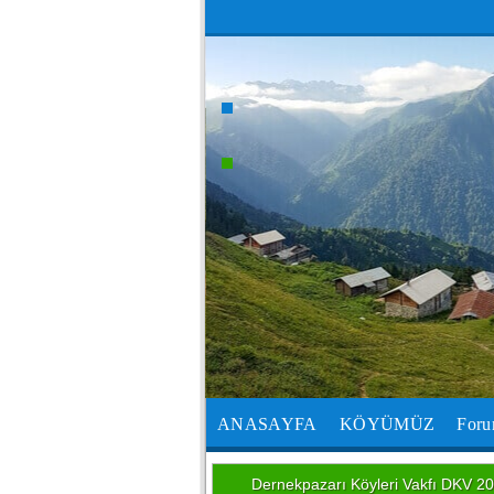
ANASAYFA
KÖYÜMÜZ
For
Dernekpazarı Köyleri Vakfı DKV 20