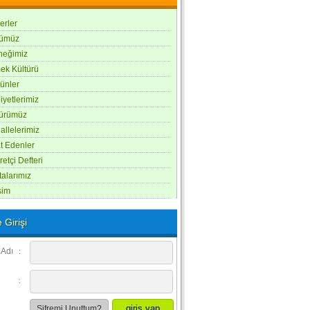
erler
ümüz
neğimiz
ek Kültürü
ünler
iyetlerimiz
türümüz
llelerimiz
t Edenler
retçi Defteri
alarımız
işim
 Girişi
 Adı
:
:
Şifremi Unuttum?