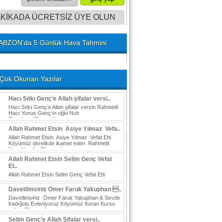
AKİKADA ÜCRETSİZ ÜYE OLUN
ABZON'da 5 Günlük Hava Tahmini
Çok Okunan Yazılar
Hacı Sıtkı Genç’e Allah şifalar versi..
Hacı Sıtkı Genç’e Allah şifalar versin Rahmetli
Hacı Yunus Genç’ın oğlu Nuh
Genç’ın...
[Devamı]
Allah Rahmet Etsin Asiye Yılmaz Vefa..
Allah Rahmet Etsin Asiye Yılmaz Vefat Etti
Köyümüz derelikde ikamet eden Rahmetli
Hacı Yusuf...
[Devamı]
Allah Rahmet Etsin Selim Genç Vefat
Et..
Allah Rahmet Etsin Selim Genç Vefat Etti
Köylülerimizden İskenderun Payasta ikamet
eden Rahmetli...
[Devamı]
Davetlimsiniz Ömer Faruk Yakuphan ..
Davetlimsiniz Ömer Faruk Yakuphan & Sevde
Kadığolu Evleniyoruz Köyümüz Kuran Kursu
eski...
[Devamı]
Selim Genç’e Allah Şifalar versi..