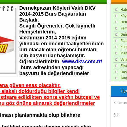
Dernekpazarı Köyleri Vakfı DKV
Hab
2014-2015 Burs Başvuruları
Köy
Başladı.
Der
Sevgili Öğrenciler, Çok kıymetli
Yem
Hemşehrilerim,
Düğ
Vakfımızın 2014-2015 eğitim
Faal
yılındaki en önemli faaliyetlerinden
Kül
biri olacak olan öğrenci bursları
Maha
için başvurular başlamıştır.
Vefa
Öğrencilerimizin
www.dkv.com.tr/
Ziya
burs adresinden yapacağı
Hast
başvuru ile değerlendirmeler
İlet
ana güven esas olacaktır.
e alakalı doldurduğu bilgiler kendi
Üye
 istişare edildikten sonra vakfın bütçesi ve
umu göz önüne alınarak değerlendirmeler
Kullanıcı
ılması planlanmakta olup bilahare
Şifre