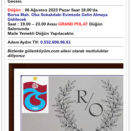
Gecesi.
Düğün :
06 Ağustos 2023 Pazar Saat 18.00’da
Borsa Mah. Oba Sokakdaki Evimizde Gelin Almaya
Gidilecek
Saat : 19.00 – 23.00 Arası
GRAND POLAT
Düğün
Salonunda
Maile Yemekli Düğün Yapılacaktır.
Adem Aydın Tlf:
0.532.606.96.61
Bizlerde gülenköyüm.com ailesi olarak mutluluklar
diliyoruz