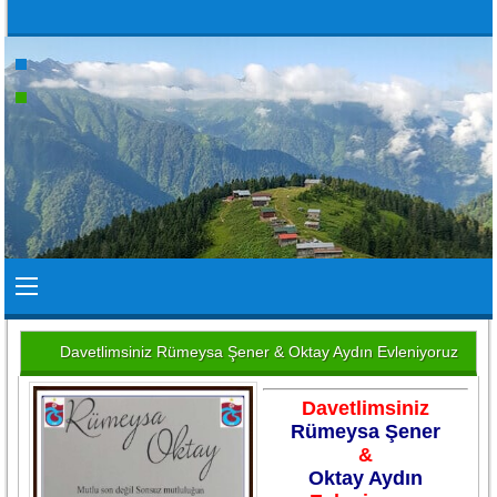
Davetlimsiniz Rümeysa Şener & Oktay Aydın Evleniyoruz
Davetlimsiniz
Rümeysa Şener
&
Oktay Aydın