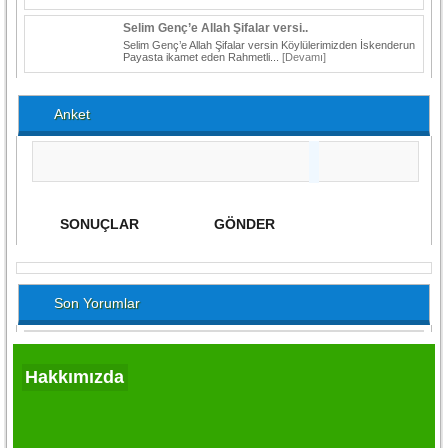
Selim Genç’e Allah Şifalar versi..
Selim Genç’e Allah Şifalar versin Köylülerimizden İskenderun
Payasta ikamet eden Rahmetli...
[Devamı]
Anket
Son Yorumlar
Hakkımızda