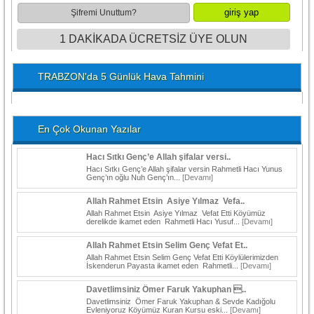
Şifremi Unuttum?
1 DAKİKADA ÜCRETSİZ ÜYE OLUN
TRABZON'da 5 Günlük Hava Tahmini
En Çok Okunan Yazılar
Hacı Sıtkı Genç’e Allah şifalar versi..
Hacı Sıtkı Genç’e Allah şifalar versin Rahmetli Hacı Yunus
Genç’ın oğlu Nuh Genç’ın...
[Devamı]
Allah Rahmet Etsin Asiye Yılmaz Vefa..
Allah Rahmet Etsin Asiye Yılmaz Vefat Etti Köyümüz
derelikde ikamet eden Rahmetli Hacı Yusuf...
[Devamı]
Allah Rahmet Etsin Selim Genç Vefat Et..
Allah Rahmet Etsin Selim Genç Vefat Etti Köylülerimizden
İskenderun Payasta ikamet eden Rahmetli...
[Devamı]
Davetlimsiniz Ömer Faruk Yakuphan ..
Davetlimsiniz Ömer Faruk Yakuphan & Sevde Kadığolu
Evleniyoruz Köyümüz Kuran Kursu eski...
[Devamı]