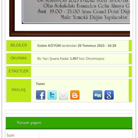
BİLGİLER
Gülen KÖYÜM
tarafından
29 Temmuz 2023 - 16:29
tarihinde yayınlandı.
OKUNMA
Bu Yazı Şuana Kadar
1.957
kez Okunmuştur.
ETİKETLER
Tweet
PAYLAŞ
Yorum yapın
İsim
: