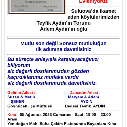
Evleniyoruz
Suluova’da ikamet
eden köylülerimizden
Teyfik Aydın’ın Torunu
Adem Aydın’ın oğlu
Mutlu son değil
Sonsuz mutluluğun
İlk adımına davetlisiniz
Bu süreçte anlayışla karşılayacağınızı
biliyorum
siz değerli dostlarımızdan gözden
kaçırdıklarımız mutlaka vardır
siz değerli dostlarımızda davetlisiniz.
Gelinin Ailesi : Damadın Ailesi :
Suzan & Metin Meryem & Adem
ŞENER AYDIN
Göynücek İlçe Müftüsü Dedesi Teyfik AYDIN
Kına :
05 Ağustos 2023 Cumartesi Saat: 19.00 – 23.00
Arası
Yenidoğan Mah. Süha Çekim Platosunda Bayanlara Kına