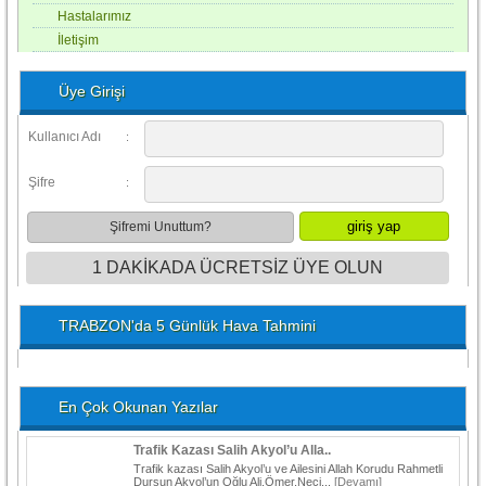
Hastalarımız
İletişim
Üye Girişi
Kullanıcı Adı
:
Şifre
:
Şifremi Unuttum?
1 DAKİKADA ÜCRETSİZ ÜYE OLUN
TRABZON'da 5 Günlük Hava Tahmini
En Çok Okunan Yazılar
Trafik Kazası Salih Akyol’u Alla..
Trafik kazası Salih Akyol’u ve Ailesini Allah Korudu Rahmetli
Dursun Akyol’un Oğlu Ali,Ömer,Neci...
[Devamı]