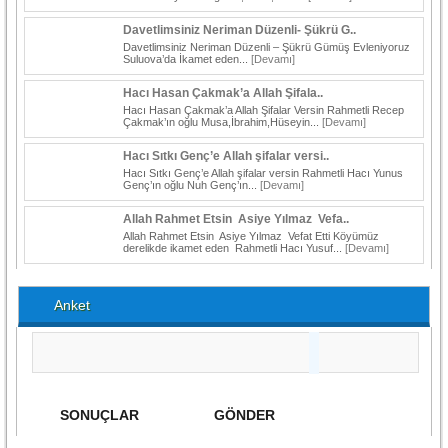
Davetlimsiniz Neriman Düzenli- Şükrü G..
Davetlimsiniz Neriman Düzenli – Şükrü Gümüş Evleniyoruz
Suluova’da İkamet eden...
[Devamı]
Hacı Hasan Çakmak’a Allah Şifala..
Hacı Hasan Çakmak’a Allah Şifalar Versin Rahmetli Recep
Çakmak’ın oğlu Musa,İbrahim,Hüseyin...
[Devamı]
Hacı Sıtkı Genç’e Allah şifalar versi..
Hacı Sıtkı Genç’e Allah şifalar versin Rahmetli Hacı Yunus
Genç’ın oğlu Nuh Genç’ın...
[Devamı]
Allah Rahmet Etsin Asiye Yılmaz Vefa..
Allah Rahmet Etsin Asiye Yılmaz Vefat Etti Köyümüz
derelikde ikamet eden Rahmetli Hacı Yusuf...
[Devamı]
Anket