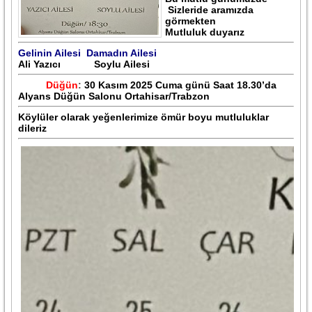
Sizleride aramızda
görmekten
Mutluluk duyarız
Gelinin Ailesi Damadın Ailesi
Ali Yazıcı Soylu Ailesi
Düğün
:
30 Kasım 2025 Cuma günü Saat 18.30’da
Alyans Düğün Salonu Ortahisar/Trabzon
Köylüler olarak yeğenlerimize ömür boyu mutluluklar
dileriz