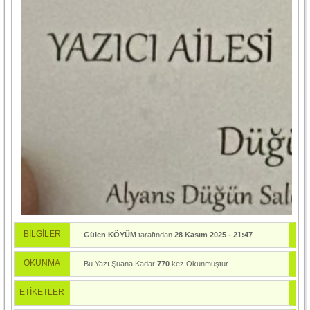
BİLGİLER
Gülen KÖYÜM
tarafından
28 Kasım 2025 - 21:47
tarihinde yayınlandı.
OKUNMA
Bu Yazı Şuana Kadar
770
kez Okunmuştur.
ETİKETLER