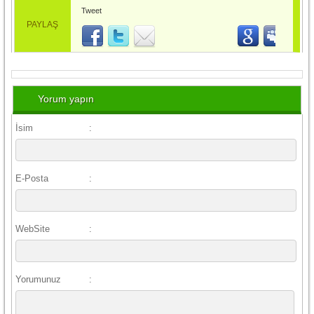
Tweet
PAYLAŞ
Yorum yapın
İsim
:
E-Posta
:
WebSite
:
Yorumunuz
: