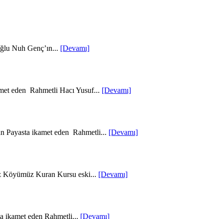
oğlu Nuh Genç’ın...
[Devamı]
met eden Rahmetli Hacı Yusuf...
[Devamı]
un Payasta ikamet eden Rahmetli...
[Devamı]
z Köyümüz Kuran Kursu eski...
[Devamı]
a ikamet eden Rahmetli...
[Devamı]