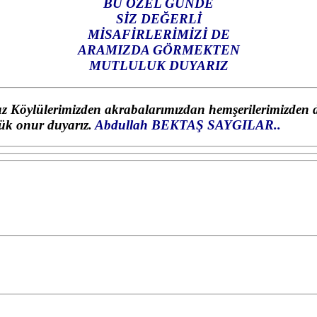
BU ÖZEL GÜNDE
SİZ DEĞERLİ
MİSAFİRLERİMİZİ DE
ARAMIZDA GÖRMEKTEN
MUTLULUK DUYARIZ
z Köylülerimizden akrabalarımızdan hemşerilerimizden da
ük onur duyarız
.
Abdullah BEKTAŞ
SAYGILAR..