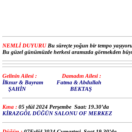
NEMLİ DUYURU
Bu süreçte yoğun bir tempo yaşıyoru
Bu güzel günümüzde herkesi aramızda görmekden büy
Gelinin Ailesi : Damadın Ailesi :
İlknur & Bayram Fatma & Abdullah
ŞAHİN
BEKTAŞ
Kına :
05 ylül 2024 Perşembe Saat: 19.30’da
KİRAZGÖL DÜĞÜN SALONU OF MERKEZ
Düğün :
07Eylül 2024 Cumartesi Saat 19.30’da