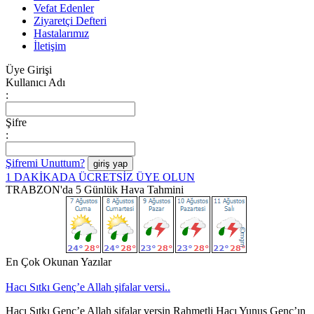
Vefat Edenler
Ziyaretçi Defteri
Hastalarımız
İletişim
Üye Girişi
Kullanıcı Adı
:
Şifre
:
Şifremi Unuttum?
1 DAKİKADA ÜCRETSİZ ÜYE OLUN
TRABZON'da 5 Günlük Hava Tahmini
En Çok Okunan Yazılar
Hacı Sıtkı Genç’e Allah şifalar versi..
Hacı Sıtkı Genç’e Allah şifalar versin Rahmetli Hacı Yunus Genç’ın