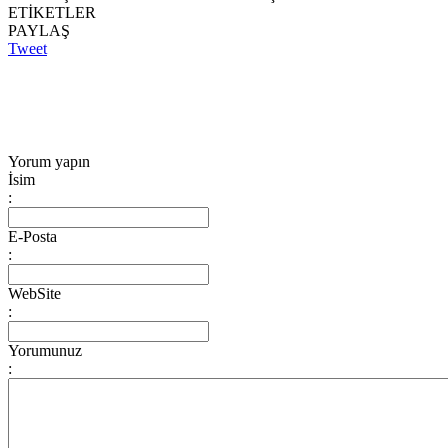
ETİKETLER
PAYLAŞ
Tweet
Yorum yapın
İsim
:
E-Posta
:
WebSite
:
Yorumunuz
: