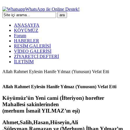
WhatsApp ile Online Destek!
ANASAYFA
KÖYÜMÜZ
Forum
HABERLER
RESİM GALERİSİ
VİDEO GALERİSİ
ZİYARETÇİ DEFTERİ
İLETİŞİM
Allah Rahmet Eylesin Hanife Yılmaz (Yunusun) Vefat Etti
Allah Rahmet Eylesin Hanife Yılmaz (Yunusun) Vefat Etti
Köyümüz’ün Yeni cami (İfteriyon) horefter
Mahallesi sakinlerinden
(merhum İsmail YILMAZ’ın eşi)
Ahmet,Salih,Hasan,Hüseyin,Ali
,Süleyman,Ramazan ve (Merhum) İlhan Yılmaz’ın