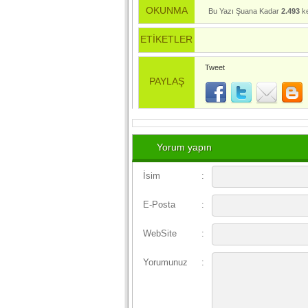
OKUNMA
Bu Yazı Şuana Kadar
2.493
ke
ETİKETLER
Tweet
PAYLAŞ
Yorum yapın
İsim
:
E-Posta
:
WebSite
:
Yorumunuz
: