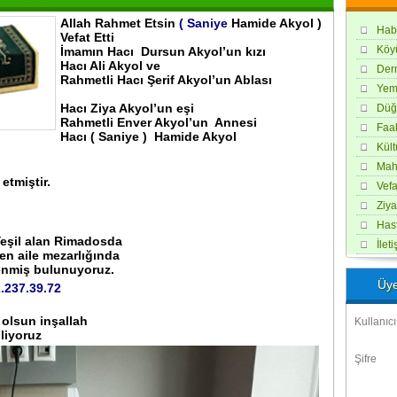
Allah Rahmet Etsin
( Saniye
Hamide Akyol )
Hab
Vefat Etti
Köy
İmamın Hacı Dursun Akyol’un kızı
Hacı Ali Akyol ve
Der
Rahmetli Hacı Şerif Akyol’un Ablası
Yem
Hacı Ziya Akyol’un eşi
Düğ
Rahmetli Enver Akyol’un Annesi
Faal
Hacı ( Saniye ) Hamide Akyol
Kül
Maha
etmiştir.
Vefa
Ziya
Hast
eşil alan Rimadosda
İlet
n aile mezarlığında
renmiş bulunuyoruz.
Üye
.237.39.72
 olsun inşallah
Kullanıcı
iliyoruz
Şifre