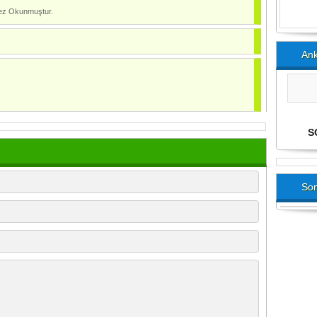
z Okunmuştur.
Ank
Son