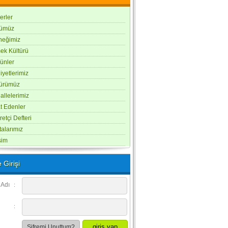
erler
ümüz
neğimiz
ek Kültürü
ünler
iyetlerimiz
türümüz
llelerimiz
t Edenler
retçi Defteri
alarımız
işim
 Girişi
 Adı
:
:
Şifremi Unuttum?