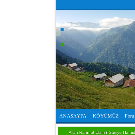
ANASAYFA
KÖYÜMÜZ
For
Allah Rahmet Etsin ( Saniye Hamide