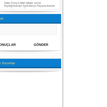
Selim Genç’e Allah Şifalar versin
Köylülerimizden İskenderun Payasta ikamet
eden Rahmetli...
[Devamı]
et
 Yorumlar