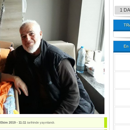
1 D
TR
En 
 Ekim 2019 - 11:11
tarihinde yayınlandı.