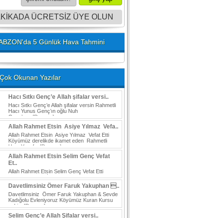
AKİKADA ÜCRETSİZ ÜYE OLUN
ABZON'da 5 Günlük Hava Tahmini
Çok Okunan Yazılar
Hacı Sıtkı Genç’e Allah şifalar versi..
Hacı Sıtkı Genç’e Allah şifalar versin Rahmetli
Hacı Yunus Genç’ın oğlu Nuh
Genç’ın...
[Devamı]
Allah Rahmet Etsin Asiye Yılmaz Vefa..
Allah Rahmet Etsin Asiye Yılmaz Vefat Etti
Köyümüz derelikde ikamet eden Rahmetli
Hacı Yusuf...
[Devamı]
Allah Rahmet Etsin Selim Genç Vefat
Et..
Allah Rahmet Etsin Selim Genç Vefat Etti
Köylülerimizden İskenderun Payasta ikamet
eden Rahmetli...
[Devamı]
Davetlimsiniz Ömer Faruk Yakuphan ..
Davetlimsiniz Ömer Faruk Yakuphan & Sevde
Kadığolu Evleniyoruz Köyümüz Kuran Kursu
eski...
[Devamı]
Selim Genç’e Allah Şifalar versi..