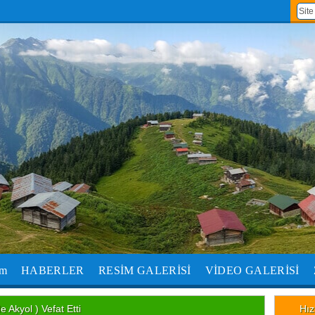
um
HABERLER
RESİM GALERİSİ
VİDEO GALERİSİ
 Akyol ) Vefat Etti
Hız