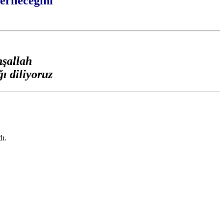
rileceğini
nşallah
ı diliyoruz
dı.