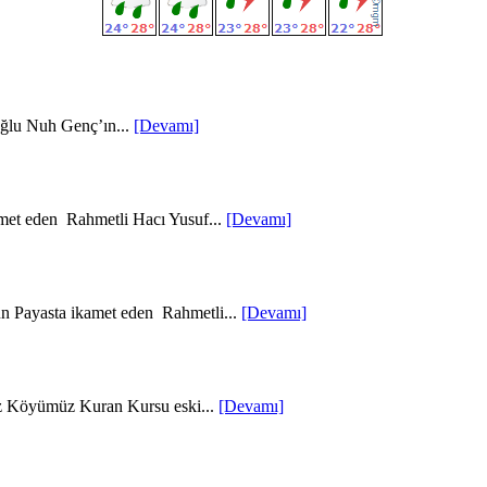
oğlu Nuh Genç’ın...
[Devamı]
met eden Rahmetli Hacı Yusuf...
[Devamı]
un Payasta ikamet eden Rahmetli...
[Devamı]
z Köyümüz Kuran Kursu eski...
[Devamı]