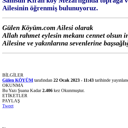
Samsun Kıran köy Mezarlığında toprağa ve
Ailesinin öğrenmiş bulunuyoruz.
Gülen Köyüm.com Ailesi olarak
Allah rahmet eylesin mekanı cennet olsun i
Ailesine ve yakınlarına sevenlerine başsağlığ
BİLGİLER
Gülen KÖYÜM
tarafından
22 Ocak 2023 - 11:43
tarihinde yayınlan
OKUNMA
Bu Yazı Şuana Kadar
2.406
kez Okunmuştur.
ETİKETLER
PAYLAŞ
Tweet