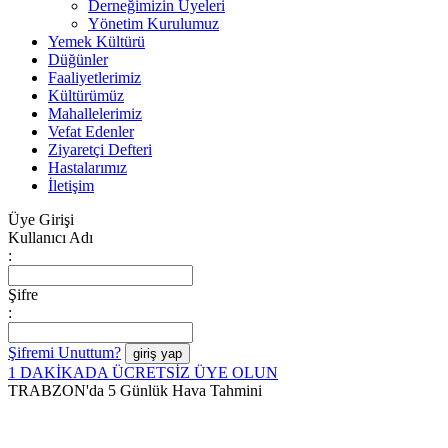
Derneğimizin Üyeleri
Yönetim Kurulumuz
Yemek Kültürü
Düğünler
Faaliyetlerimiz
Kültürümüz
Mahallelerimiz
Vefat Edenler
Ziyaretçi Defteri
Hastalarımız
İletişim
Üye Girişi
Kullanıcı Adı
:
Şifre
:
Şifremi Unuttum?
1 DAKİKADA ÜCRETSİZ ÜYE OLUN
TRABZON'da 5 Günlük Hava Tahmini