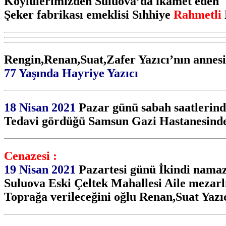
Köylülerimizden Suluova’da ikamet eden
Şeker fabrikası emeklisi Sıhhiye
Rahmetli
Rengin,Renan,Suat,Zafer Yazıcı’nın annesi
77 Yaşında Hayriye Yazıcı
18 Nisan 2021
Pazar günü sabah saatlerind
Tedavi gördüğü Samsun Gazi Hastanesinde 
Cenazesi :
19 Nisan 2021
Pazartesi günü İkindi nama
Suluova Eski Çeltek Mahallesi Aile mezar
Toprağa verileceğini oğlu Renan,Suat Yaz