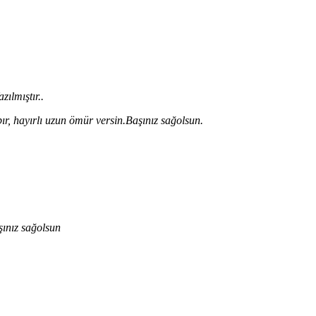
zılmıştır..
r, hayırlı uzun ömür versin.Başınız sağolsun.
şınız sağolsun