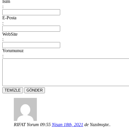
İsim
:
E-Posta
:
WebSite
:
Yorumunuz
:
RIFAT
Yorum 09:55
Nisan 18th, 2021
de Yazılmıştır..