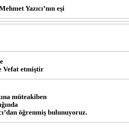
Mehmet Yazıcı’nın eşi
e
Vefat etmiştir
zına müteakiben
lığında
ıcı’dan öğrenmiş bulunuyoruz.