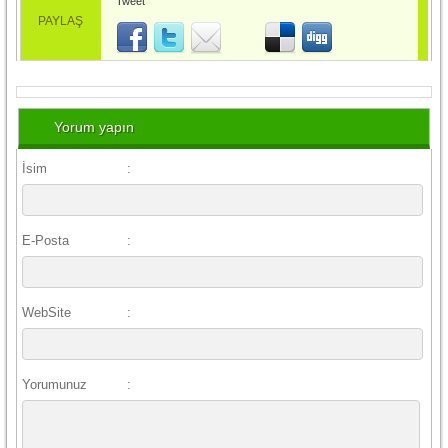
Tweet
PAYLAŞ
Yorum yapın
İsim
:
E-Posta
:
WebSite
:
Yorumunuz
: