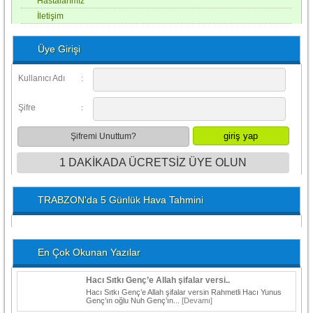
Hastalarımız
İletişim
Üye Girişi
Kullanıcı Adı
:
Şifre
:
Şifremi Unuttum?
1 DAKİKADA ÜCRETSİZ ÜYE OLUN
TRABZON'da 5 Günlük Hava Tahmini
En Çok Okunan Yazılar
Hacı Sıtkı Genç’e Allah şifalar versi..
Hacı Sıtkı Genç’e Allah şifalar versin Rahmetli Hacı Yunus
Genç’ın oğlu Nuh Genç’ın...
[Devamı]