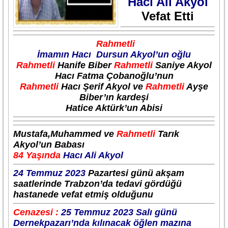
Hacı Ali Akyol
Vefat Etti
Rahmetli
İmamın Hacı Dursun Akyol’un oğlu
Rahmetli
Hanife Biber
Rahmetli
Saniye Akyol
Hacı Fatma Çobanoğlu’nun
Rahmetli
Hacı Şerif Akyol ve
Rahmetli
Ayşe
Biber’ın kardeşi
Hatice Aktürk’un Abisi
Mustafa,Muhammed ve
Rahmetli
Tarık
Akyol’un Babası
84 Yaşında
Hacı Ali Akyol
24 Temmuz 2023
Pazartesi günü akşam
saatlerinde Trabzon’da tedavi gördüğü
hastanede vefat etmiş olduğunu
Cenazesi :
25 Temmuz 2023 Salı günü
Dernekpazarı’nda kılınacak öğlen mazına