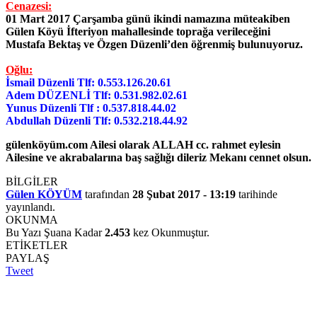
Cenazesi:
01 Mart 2017 Çarşamba günü ikindi namazına müteakiben
Gülen Köyü İfteriyon mahallesinde toprağa verileceğini
Mustafa Bektaş ve Özgen Düzenli’den öğrenmiş bulunuyoruz.
Oğlu:
İsmail Düzenli Tlf: 0.553.126.20.61
Adem DÜZENLİ Tlf: 0.531.982.02.61
Yunus Düzenli Tlf : 0.537.818.44.02
Abdullah Düzenli Tlf: 0.532.218.44.92
gülenköyüm.com Ailesi olarak ALLAH cc. rahmet eylesin
Ailesine ve akrabalarına baş sağlığı dileriz Mekanı cennet olsun.
BİLGİLER
Gülen KÖYÜM
tarafından
28 Şubat 2017 - 13:19
tarihinde
yayınlandı.
OKUNMA
Bu Yazı Şuana Kadar
2.453
kez Okunmuştur.
ETİKETLER
PAYLAŞ
Tweet