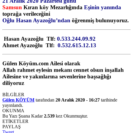
21 Aralık 2020 Pazartesi günü
Samsun
Kıran köy Mezarlığında
Eşinin yanında
toprağa verileceğini
Oğlu Hasan Ayazoğlu’ndan
öğrenmiş bulunuyoruz.
Hasan Ayazoğlu Tlf:
0.533.244.09.92
Ahmet Ayazoğlu Tlf:
0.532.615.12.13
Gülen Köyüm.com Ailesi olarak
Allah rahmet eylesin mekanı cennet olsun inşallah
Ailesine ve yakınlarına sevenlerine başsağlığı
diliyoruz
BİLGİLER
Gülen KÖYÜM
tarafından
20 Aralık 2020 - 16:27
tarihinde
yayınlandı.
OKUNMA
Bu Yazı Şuana Kadar
2.539
kez Okunmuştur.
ETİKETLER
PAYLAŞ
Tweet