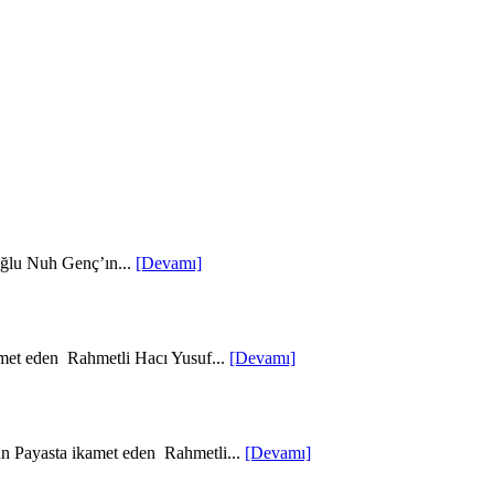
oğlu Nuh Genç’ın...
[Devamı]
met eden Rahmetli Hacı Yusuf...
[Devamı]
un Payasta ikamet eden Rahmetli...
[Devamı]