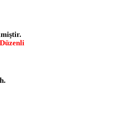
miştir.
 Düzenli
h.