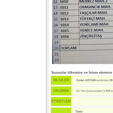
Sonuçlar ülkemize ve İslam alemine i
BİLGİLER
Gülen KÖYÜM
tarafından
29
OKUNMA
Bu Yazı Şuana Kadar
1.733
ke
ETİKETLER
Tweet