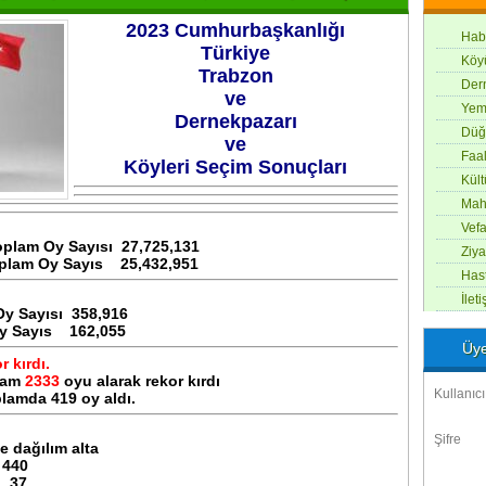
2023 Cumhurbaşkanlığı
Hab
Türkiye
Köy
Trabzon
Der
ve
Yem
Dernekpazarı
Düğ
ve
Faal
Köyleri Seçim Sonuçları
Kül
Maha
Vefa
plam Oy Sayısı 27,725,131
Ziya
plam Oy Sayıs 25,432,951
Hast
İlet
 Sayısı 358,916
ayıs 162,055
Üye
 kırdı.
lam
2333
oyu alarak rekor kırdı
Kullanıcı
lamda 419 oy aldı.
Şifre
e dağılım alta
 440
 37