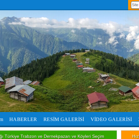
um
HABERLER
RESİM GALERİSİ
VİDEO GALERİSİ
 Türkiye Trabzon ve Dernekpazarı ve Köyleri Seçim
Hız