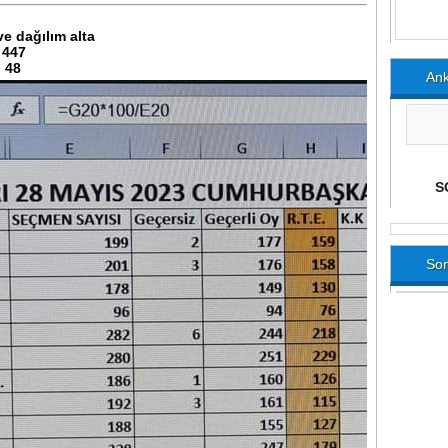
e dağılım alta
 447
48
Ank
Son