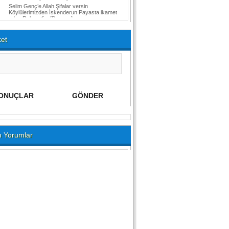
Selim Genç’e Allah Şifalar versin
Köylülerimizden İskenderun Payasta ikamet
eden Rahmetli...
[Devamı]
et
 Yorumlar