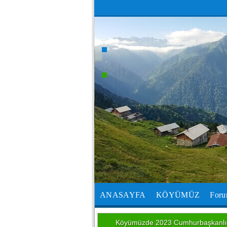
ANASAYFA
KÖYÜMÜZ
For
Köyümüzde 2023 Cumhurbaşkanlığı