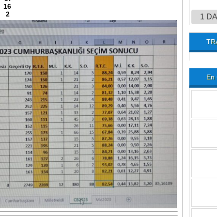
16
 2
1 D
TR
En 