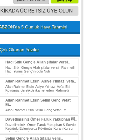
AKİKADA ÜCRETSİZ ÜYE OLUN
ABZON'da 5 Günlük Hava Tahmini
Çok Okunan Yazılar
Hacı Sıtkı Genç’e Allah şifalar versi..
Hacı Sıtkı Genç’e Allah şifalar versin Rahmetli
Hacı Yunus Genç’ın oğlu Nuh
Genç’ın...
[Devamı]
Allah Rahmet Etsin Asiye Yılmaz Vefa..
Allah Rahmet Etsin Asiye Yılmaz Vefat Etti
Köyümüz derelikde ikamet eden Rahmetli
Hacı Yusuf...
[Devamı]
Allah Rahmet Etsin Selim Genç Vefat
Et..
Allah Rahmet Etsin Selim Genç Vefat Etti
Köylülerimizden İskenderun Payasta ikamet
eden Rahmetli...
[Devamı]
Davetlimsiniz Ömer Faruk Yakuphan ..
Davetlimsiniz Ömer Faruk Yakuphan & Sevde
Kadığolu Evleniyoruz Köyümüz Kuran Kursu
eski...
[Devamı]
Selim Genç’e Allah Şifalar versi..