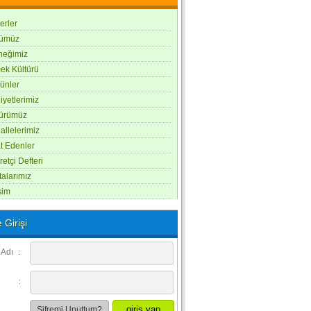
erler
ümüz
neğimiz
ek Kültürü
ünler
iyetlerimiz
türümüz
llelerimiz
t Edenler
retçi Defteri
alarımız
işim
 Girişi
 Adı
:
:
Şifremi Unuttum?