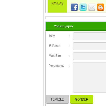
PAYLAŞ
Yorum yapın
İsim
:
E-Posta
:
WebSite
:
Yorumunuz
: