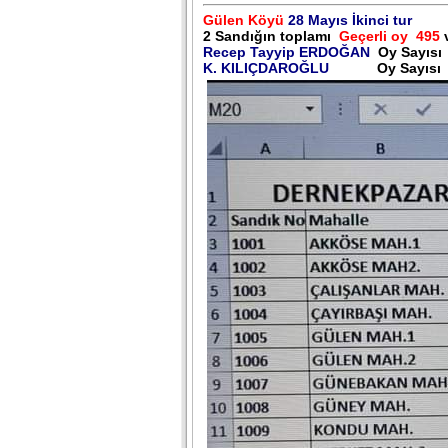
Gülen Köyü
28 Mayıs İkinci tur
2 Sandığın toplamı
Geçerli oy 495
v
Recep Tayyip ERDOĞAN
Oy Sayısı
K. KILIÇDAROĞLU
Oy Sayısı 