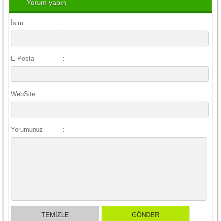
Yorum yapın
İsim
:
E-Posta
:
WebSite
:
Yorumunuz
: