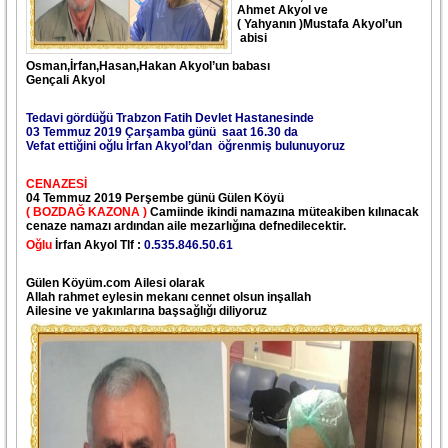
Ahmet Akyol ve
( Yahyanın )Mustafa Akyol’un
abisi
Osman,İrfan,Hasan,Hakan Akyol’un babası
Gençali Akyol
Tedavi gördüğü Trabzon Fatih Devlet Hastanesinde
03 Temmuz 2019 Çarşamba günü saat 16.30 da
Vefat ettiğini oğlu İrfan Akyol’dan öğrenmiş bulunuyoruz
CENAZESİ
04 Temmuz 2019 Perşembe günü Gülen Köyü
( BOZDAĞ KAZONA )
Camiinde ikindi namazına müteakiben kılınacak
cenaze namazı ardından aile mezarlığına defnedilecektir.
Oğlu
İrfan Akyol Tlf :
0.535.846.50.61
Gülen Köyüm.com Ailesi olarak
Allah rahmet eylesin mekanı cennet olsun inşallah
Ailesine ve yakınlarına başsağlığı diliyoruz