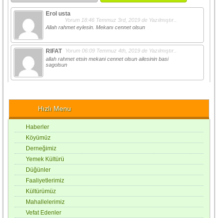
Erol usta
Yorum 18:46
Temmuz 3rd, 2019
de Yazılmıştır..
Allah rahmet eylesin. Mekanı cennet olsun
RIFAT
Yorum 06:09
Temmuz 4th, 2019
de Yazılmıştır..
allah rahmet etsin mekani cennet olsun ailesinin basi
sagolsun
Hızlı Menu
Haberler
Köyümüz
Derneğimiz
Yemek Kültürü
Düğünler
Faaliyetlerimiz
Kültürümüz
Mahallelerimiz
Vefat Edenler