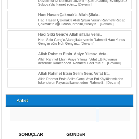
Davetlimsiniz Neriman Düzenli – Şükrü Gümüş Evleniyoruz
Suluova’da İkamet eden...
[Devamı]
Hacı Hasan Çakmak’a Allah Şifala..
Hacı Hasan Çakmak’a Allah Şifalar Versin Rahmetli Recep
Çakmak’ın oğlu Musa,İbrahim,Hüseyin...
[Devamı]
Hacı Sıtkı Genç’e Allah şifalar versi..
Hacı Sıtkı Genç’e Allah şifalar versin Rahmetli Hacı Yunus
Genç’ın oğlu Nuh Genç’ın...
[Devamı]
Allah Rahmet Etsin Asiye Yılmaz Vefa..
Allah Rahmet Etsin Asiye Yılmaz Vefat Etti Köyümüz
derelikde ikamet eden Rahmetli Hacı Yusuf...
[Devamı]
Allah Rahmet Etsin Selim Genç Vefat Et..
Allah Rahmet Etsin Selim Genç Vefat Etti Köylülerimizden
İskenderun Payasta ikamet eden Rahmetli...
[Devamı]
Anket