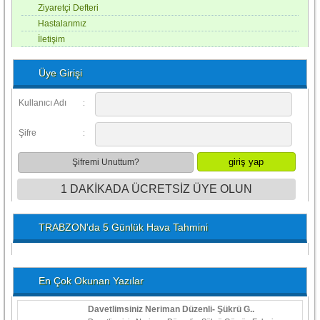
Ziyaretçi Defteri
Hastalarımız
İletişim
Üye Girişi
Kullanıcı Adı
:
Şifre
:
Şifremi Unuttum?
1 DAKİKADA ÜCRETSİZ ÜYE OLUN
TRABZON'da 5 Günlük Hava Tahmini
En Çok Okunan Yazılar
Davetlimsiniz Neriman Düzenli- Şükrü G..