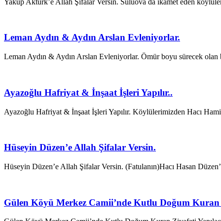
Yakup Aktürk’e Allah Şifalar Versin. Suluova da ikamet eden kö
Leman Aydın & Aydın Arslan Evleniyorlar.
Leman Aydın & Aydın Arslan Evleniyorlar. Ömür boyu sürecek olan be
Ayazoğlu Hafriyat & İnşaat İşleri Yapılır..
Ayazoğlu Hafriyat & İnşaat İşleri Yapılır. Köylülerimizden Hacı
Hüseyin Düzen’e Allah Şifalar Versin.
Hüseyin Düzen’e Allah Şifalar Versin. (Fatulanın)Hacı Hasan Düzen
Gülen Köyü Merkez Camii’nde Kutlu Doğum Kuran 