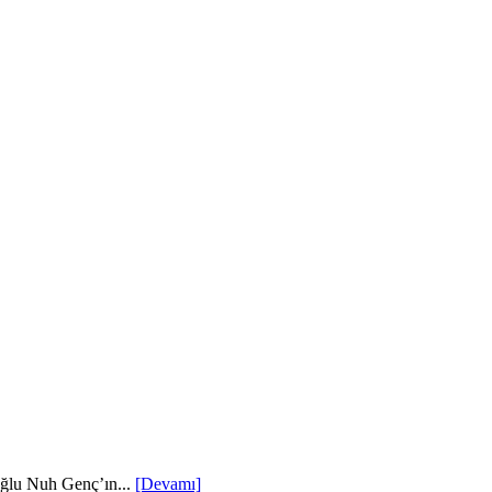
oğlu Nuh Genç’ın...
[Devamı]