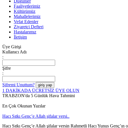
Düğünler
Faaliyetlerimiz
Kültürümüz
Mahallelerimiz
Vefat Edenler
Ziyaretçi Defteri
Hastalarımız
İletişim
Üye Girişi
Kullanıcı Adı
:
Şifre
:
Şifremi Unuttum?
1 DAKİKADA ÜCRETSİZ ÜYE OLUN
TRABZON'da 5 Günlük Hava Tahmini
En Çok Okunan Yazılar
Hacı Sıtkı Genç’e Allah şifalar versi..
Hacı Sıtkı Genç’e Allah şifalar versin Rahmetli Hacı Yunus Genç’ın 