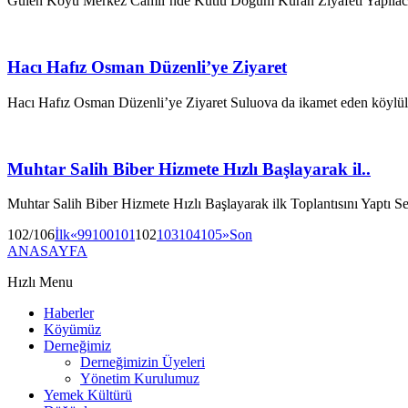
Gülen Köyü Merkez Camii’nde Kutlu Doğum Kuran Ziyafeti Yapılacak 
Hacı Hafız Osman Düzenli’ye Ziyaret
Hacı Hafız Osman Düzenli’ye Ziyaret Suluova da ikamet eden köylü
Muhtar Salih Biber Hizmete Hızlı Başlayarak il..
Muhtar Salih Biber Hizmete Hızlı Başlayarak ilk Toplantısını Yaptı S
102/106
İlk
«
99
100
101
102
103
104
105
»
Son
ANASAYFA
Hızlı Menu
Haberler
Köyümüz
Derneğimiz
Derneğimizin Üyeleri
Yönetim Kurulumuz
Yemek Kültürü