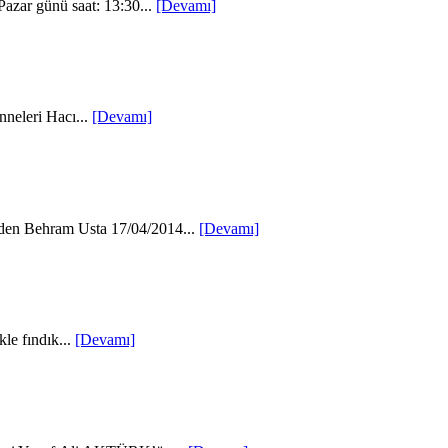
azar günü saat: 13:30...
[Devamı]
neleri Hacı...
[Devamı]
Eden Behram Usta 17/04/2014...
[Devamı]
le fındık...
[Devamı]