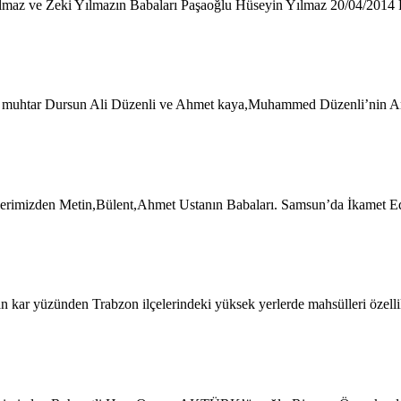
lmaz ve Zeki Yılmazın Babaları Paşaoğlu Hüseyin Yılmaz 20/04/2014 P
ski muhtar Dursun Ali Düzenli ve Ahmet kaya,Muhammed Düzenli’nin An
ülerimizden Metin,Bülent,Ahmet Ustanın Babaları. Samsun’da İkamet 
ar yüzünden Trabzon ilçelerindeki yüksek yerlerde mahsülleri özellik