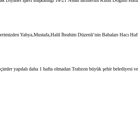
Diyanet İşleri Başkanlığı 14-21 Nisan tarihlerini Kutlu Doğum Hafta
lerimizden Yahya,Mustafa,Halil İbrahim Düzenli’nin Babaları Hacı 
eçimler yapılalı daha 1 hafta olmadan Trabzon büyük şehir belediyesi v