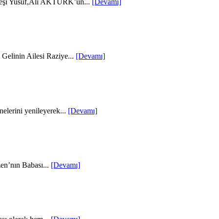
deşi Yusuf,Ali AKTÜRK’ün...
[Devamı]
Gelinin Ailesi Raziye...
[Devamı]
lerini yenileyerek...
[Devamı]
en’nın Babası...
[Devamı]