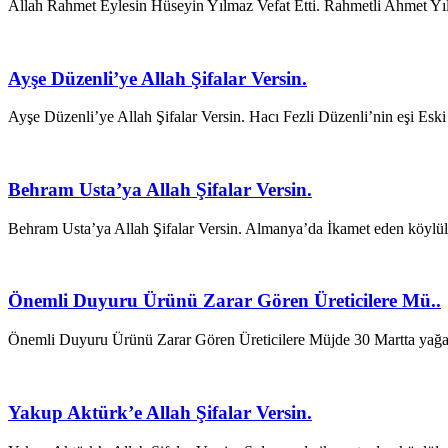
Allah Rahmet Eylesin Hüseyin Yılmaz Vefat Etti. Rahmetli Ahmet Yı
Ayşe Düzenli’ye Allah Şifalar Versin.
Ayşe Düzenli’ye Allah Şifalar Versin. Hacı Fezli Düzenli’nin eşi E
Behram Usta’ya Allah Şifalar Versin.
Behram Usta’ya Allah Şifalar Versin. Almanya’da İkamet eden köyl
Önemli Duyuru Ürünü Zarar Gören Üreticilere Mü..
Önemli Duyuru Ürünü Zarar Gören Üreticilere Müjde 30 Martta yağan k
Yakup Aktürk’e Allah Şifalar Versin.