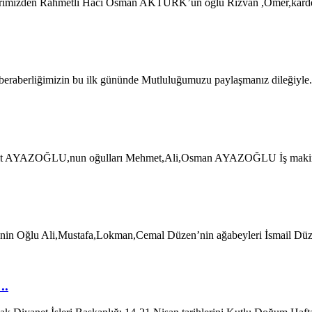
ylülerimizden Rahmetli Hacı Osman AKTÜRK’ün oğlu Rizvan ,Ömer,kar
raberliğimizin bu ilk gününde Mutluluğumuzu paylaşmanız dileğiyle. 
 Hamit AYAZOĞLU,nun oğulları Mehmet,Ali,Osman AYAZOĞLU İş makine
’nin Oğlu Ali,Mustafa,Lokman,Cemal Düzen’nin ağabeyleri İsmail Düz
..