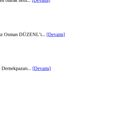
sı olarak hem...
[Devamı]
Hafız Osman DÜZENL’i...
[Devamı]
e Dernekpazarı...
[Devamı]