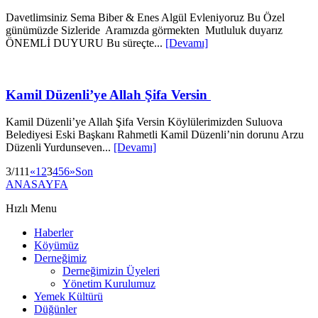
Davetlimsiniz Sema Biber & Enes Algül Evleniyoruz Bu Özel
günümüzde Sizleride Aramızda görmekten Mutluluk duyarız
ÖNEMLİ DUYURU Bu süreçte...
[Devamı]
Kamil Düzenli’ye Allah Şifa Versin
Kamil Düzenli’ye Allah Şifa Versin Köylülerimizden Suluova
Belediyesi Eski Başkanı Rahmetli Kamil Düzenli’nin dorunu Arzu
Düzenli Yurdunseven...
[Devamı]
3/111
«
1
2
3
4
5
6
»
Son
ANASAYFA
Hızlı Menu
Haberler
Köyümüz
Derneğimiz
Derneğimizin Üyeleri
Yönetim Kurulumuz
Yemek Kültürü
Düğünler