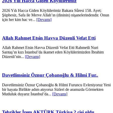
2026 Yılı Hacca Giden Köylülerimiz
2026 Yılı Hacca Giden Köylülerimiz Bakara Sûresi 158. Ayet;
Şüphesiz, Safa ile Merve Allah’ın (dininin) nişanelerindendir. Onun
için her kim hac ve...
[Devamı]
Allah Rahmet Etsin Havva Düzenli Vefat Etti
Allah Rahmet Etsin Havva Düzenli Vefat Etti Rahmetli Nuri
Sarıtaş’ın kızı İstanbul’da ikamet eden Köylülerimizden İbrahim
Düzenli’nin...
[Devamı]
Davetlimsiniz Öznur Çobanoğlu & Hilmi Fur..
Davetlimsiniz Öznur Çobanoğlu & Hilmi Furuncu Evleniyoruz Yeni
bir hayata Birlikte adım atıyoruz Sizleri de aramızda Görmekten
Mutluluk duyarız İstanbul’da...
[Devamı]
Tebrikler İrem AKTÜRK Türkiye 2.cisi oldu