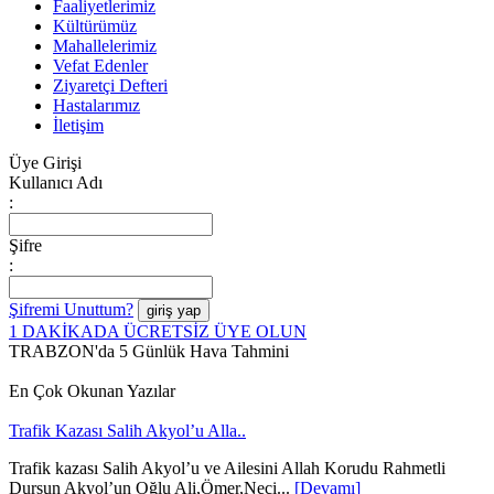
Faaliyetlerimiz
Kültürümüz
Mahallelerimiz
Vefat Edenler
Ziyaretçi Defteri
Hastalarımız
İletişim
Üye Girişi
Kullanıcı Adı
:
Şifre
:
Şifremi Unuttum?
1 DAKİKADA ÜCRETSİZ ÜYE OLUN
TRABZON'da 5 Günlük Hava Tahmini
En Çok Okunan Yazılar
Trafik Kazası Salih Akyol’u Alla..
Trafik kazası Salih Akyol’u ve Ailesini Allah Korudu Rahmetli
Dursun Akyol’un Oğlu Ali,Ömer,Neci...
[Devamı]