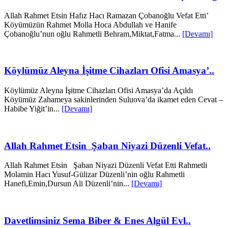
Allah Rahmet Etsin Hafız Hacı Ramazan Çobanoğlu Vefat Etti’
Köyümüzün Rahmet Molla Hoca Abdullah ve Hanife
Çobanoğlu’nun oğlu Rahmetli Behram,Miktat,Fatma...
[Devamı]
Köylümüz Aleyna İşitme Cihazları Ofisi Amasya’..
Köylümüz Aleyna İşitme Cihazları Ofisi Amasya’da Açıldı
Köyümüz Zahameya sakinlerinden Suluova’da ikamet eden Cevat –
Habibe Yiğit’in...
[Devamı]
Allah Rahmet Etsin Şaban Niyazi Düzenli Vefat..
Allah Rahmet Etsin Şaban Niyazi Düzenli Vefat Etti Rahmetli
Molamin Hacı Yusuf-Gülizar Düzenli’nin oğlu Rahmetli
Hanefi,Emin,Dursun Ali Düzenli’nin...
[Devamı]
Davetlimsiniz Sema Biber & Enes Algül Evl..